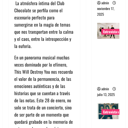
La atmósfera íntima del Club
admin
noviembre 17,
Chocolate se perfila como el
2025
escenario perfecto para
sumergirse en la magia de temas
que nos transportan entre la calma
Entrevistas
y el caos, entre la introspección y
Entrevista
la euforia.
a The
En un panorama musical muchas
Wants: Su
veces dominado por lo efímero,
universo
This Will Destroy You nos recuerda
distorsion
el valor de la permanencia, de las
ado
emociones auténticas y de las
admin
historias que se cuentan a través
julio 13, 2025
de las notas. Este 28 de enero, no
solo se trata de un concierto, sino
Entrevistas
de ser parte de un momento que
quedará grabado en la memoria de
Entrevista: