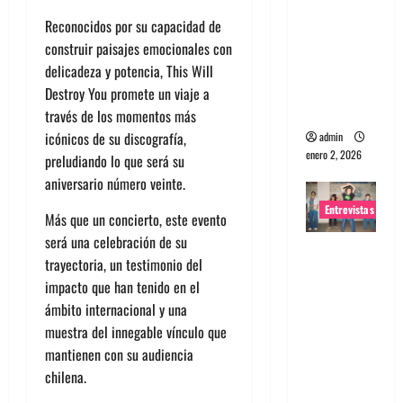
portugues
Reconocidos por su capacidad de
a
construir paisajes emocionales con
Maquina:
delicadeza y potencia, This Will
Directo y
Destroy You promete un viaje a
visceral
través de los momentos más
icónicos de su discografía,
admin
enero 2, 2026
preludiando lo que será su
aniversario número veinte.
Entrevistas
Más que un concierto, este evento
será una celebración de su
Entrevista
trayectoria, un testimonio del
a la banda
impacto que han tenido en el
japonesa
ámbito internacional y una
Zoobombs
muestra del innegable vínculo que
: Una
mantienen con su audiencia
energía
chilena.
salvaje