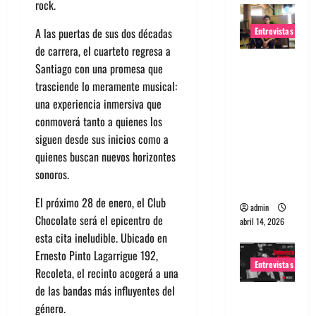
rock.
Entrevistas
A las puertas de sus dos décadas
de carrera, el cuarteto regresa a
Entrevista
Santiago con una promesa que
Rudy De
trasciende lo meramente musical:
Anda:
una experiencia inmersiva que
Conquista
conmoverá tanto a quienes los
ndo el
siguen desde sus inicios como a
mundo,
quienes buscan nuevos horizontes
una tocata
sonoros.
a la vez
El próximo 28 de enero, el Club
admin
Chocolate será el epicentro de
abril 14, 2026
esta cita ineludible. Ubicado en
Ernesto Pinto Lagarrigue 192,
Entrevistas
Recoleta, el recinto acogerá a una
de las bandas más influyentes del
Entrevista
género.
a banda