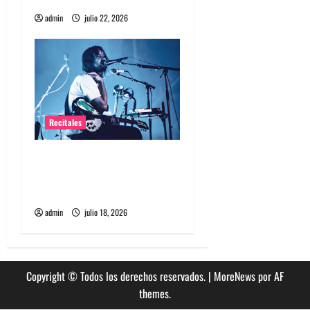
a
admin
julio 22, 2026
s
Recitales
Tame Impala en Chile: La
historia especial con el
público chileno
admin
julio 18, 2026
Copyright © Todos los derechos reservados.
|
MoreNews
por AF
themes.