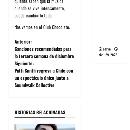
quienes saben que la música,
banda
cuando se vive intensamente,
PCR, No
puede cambiarlo todo.
Wave y Art
punk de
Nos vemos en el Club Chocolate.
Corea del
Sur
N
Anterior:
Canciones recomendadas para
admin
a
abril 29, 2025
la tercera semana de diciembre
Siguiente:
v
Patti Smith regresa a Chile con
e
un espectáculo único junto a
Soundwalk Collective
g
a
HISTORIAS RELACIONADAS
c
i