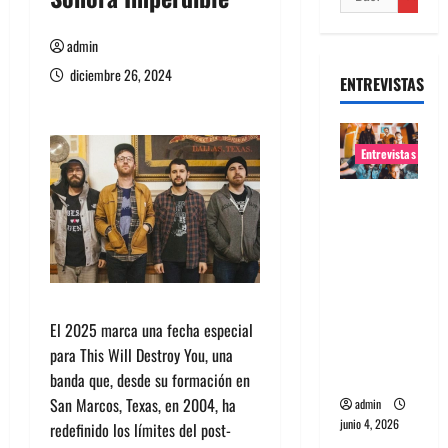
admin
diciembre 26, 2024
ENTREVISTAS
Entrevistas
Entrevista
banda
Evolfo:
Hablándol
e
directame
El 2025 marca una fecha especial
nte a tu
para This Will Destroy You, una
espíritu
banda que, desde su formación en
San Marcos, Texas, en 2004, ha
admin
junio 4, 2026
redefinido los límites del post-