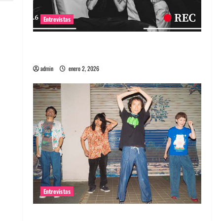
Entrevistas
Entrevista a banda portuguesa Maquina:
Directo y visceral
admin
enero 2, 2026
Entrevistas
Entrevista a la banda japonesa Zoobombs: Una