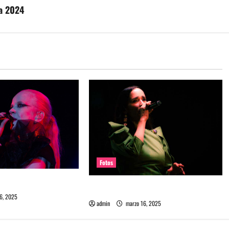
ra 2024
Fotos
 en REC 2025
Fotos Julieta Venegas en REC 2025
6, 2025
admin
marzo 16, 2025