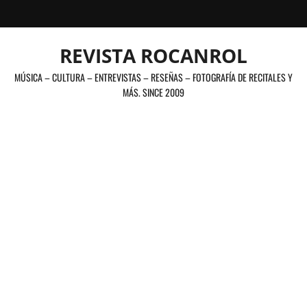
Saltar
al
contenido
REVISTA ROCANROL
MÚSICA – CULTURA – ENTREVISTAS – RESEÑAS – FOTOGRAFÍA DE RECITALES Y
MÁS. SINCE 2009