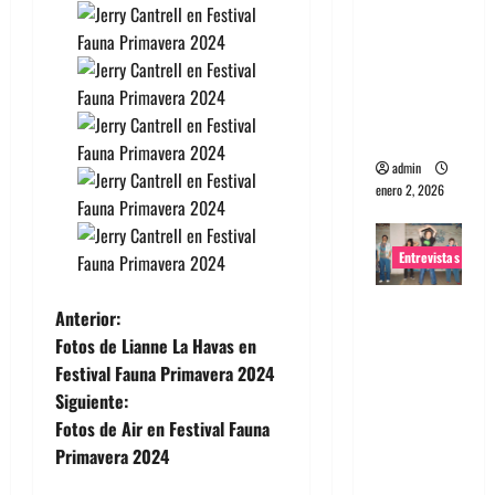
portugues
a
Maquina:
Directo y
visceral
admin
enero 2, 2026
Entrevistas
Entrevista
N
Anterior:
a la banda
Fotos de Lianne La Havas en
a
japonesa
Festival Fauna Primavera 2024
Zoobombs
Siguiente:
v
: Una
Fotos de Air en Festival Fauna
energía
e
Primavera 2024
salvaje