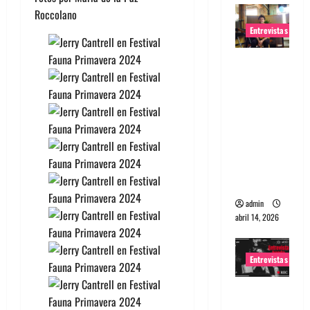
Roccolano
Entrevistas
Entrevista
Rudy De
Anda:
Conquista
ndo el
mundo,
una tocata
a la vez
admin
abril 14, 2026
Entrevistas
Entrevista
a banda