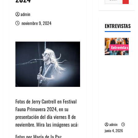
admin
noviembre 9, 2024
ENTREVISTAS
Entrevistas
Entrevista
banda
Evolfo:
Hablándol
e
directame
Fotos de Jerry Cantrell en Festival
nte a tu
Fauna Primavera 2024, en su
espíritu
presentación del día viernes 8 de
noviembre. Mira las imágenes acá:
admin
junio 4, 2026
Fotos por María de la Paz