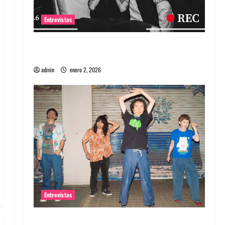
Entrevistas
Entrevista a banda portuguesa Maquina:
Directo y visceral
admin
enero 2, 2026
Entrevistas
Entrevista a la banda japonesa Zoobombs: Una