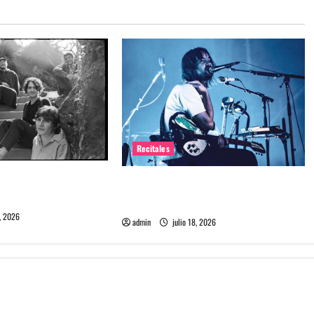
Recitales
me maten debuta en
Tame Impala en Chile: La historia
especial con el público chileno
, 2026
admin
julio 18, 2026