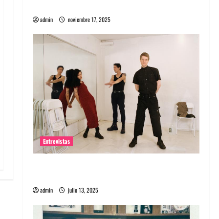
energía salvaje
admin
noviembre 17, 2025
Entrevistas
Entrevista a The Wants: Su universo
distorsionado
admin
julio 13, 2025