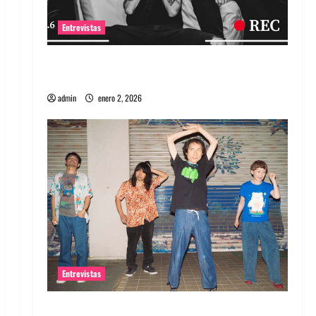
Entrevistas
Entrevista a banda portuguesa Maquina:
Directo y visceral
admin
enero 2, 2026
Entrevistas
Entrevista a la banda japonesa Zoobombs: Una