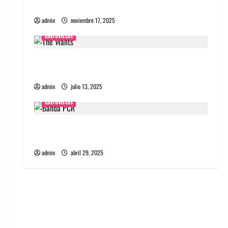
energía salvaje
admin
noviembre 17, 2025
Entrevistas
Entrevista a The Wants: Su universo
distorsionado
admin
julio 13, 2025
Entrevistas
Entrevista: banda PCR, No Wave y Art punk de
Corea del Sur
admin
abril 29, 2025