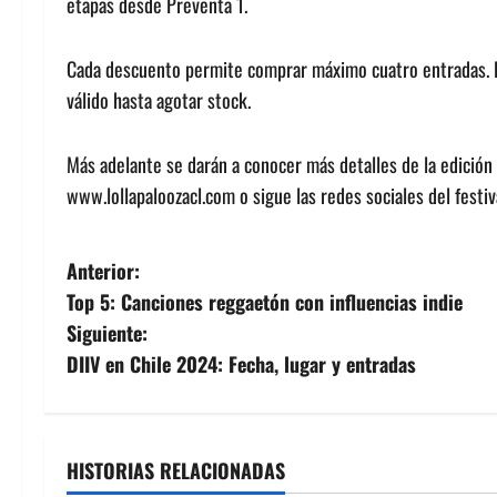
etapas desde Preventa 1.
Cada descuento permite comprar máximo cuatro entradas. El 
válido hasta agotar stock.
Más adelante se darán a conocer más detalles de la edición 
www.lollapaloozacl.com o sigue las redes sociales del festiv
N
Anterior:
Top 5: Canciones reggaetón con influencias indie
a
Siguiente:
v
DIIV en Chile 2024: Fecha, lugar y entradas
e
g
HISTORIAS RELACIONADAS