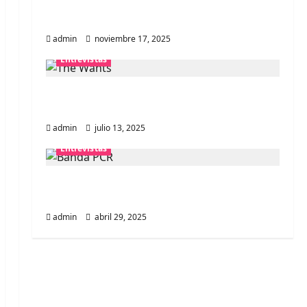
Entrevista a la banda japonesa
Zoobombs: Una energía salvaje
admin
noviembre 17, 2025
Entrevistas
Entrevista a The Wants: Su universo
distorsionado
admin
julio 13, 2025
Entrevistas
Entrevista: banda PCR, No Wave y Art
punk de Corea del Sur
admin
abril 29, 2025