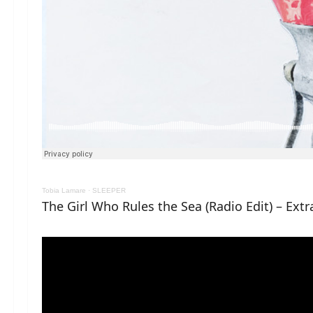
Tobia Lamare
·
SLEEPER
The Girl Who Rules the Sea (Radio Edit) – Ext