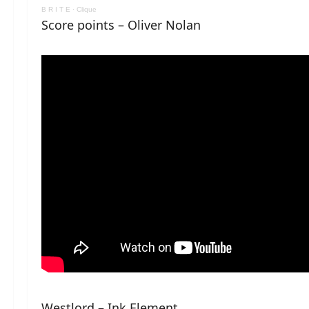
B R I T E
·
Clique
Score points – Oliver Nolan
Westlord – Ink Element