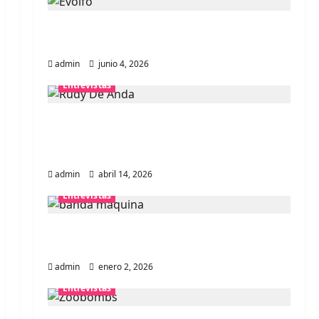
Entrevista banda Evolfo: Hablándole
directamente a tu espíritu
admin
junio 4, 2026
Entrevistas
Entrevista Rudy De Anda:
Conquistando el mundo, una tocata a
la vez
admin
abril 14, 2026
Entrevistas
Entrevista a banda portuguesa
Maquina: Directo y visceral
admin
enero 2, 2026
Entrevistas