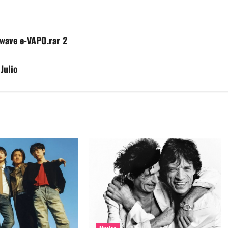
rwave e-VAPO.rar 2
Julio