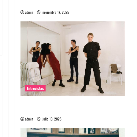
energía salvaje
admin
noviembre 17, 2025
Entrevistas
Entrevista a The Wants: Su universo
distorsionado
admin
julio 13, 2025