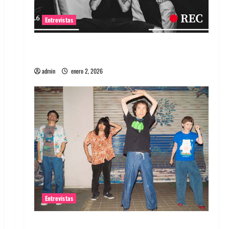
Entrevistas
Entrevista a banda portuguesa Maquina:
Directo y visceral
admin
enero 2, 2026
Entrevistas
Entrevista a la banda japonesa Zoobombs: Una