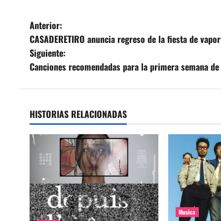
N
Anterior:
CASADERETIRO anuncia regreso de la fiesta de vapo
a
Siguiente:
v
Canciones recomendadas para la primera semana de 
e
g
HISTORIAS RELACIONADAS
a
c
i
ó
n
Musica