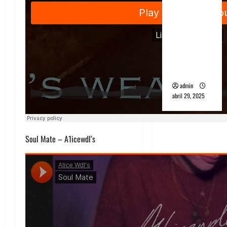
banda
PCR, No
Wave y Art
punk de
Corea del
Sur
admin
abril 29, 2025
Soul Mate – A1icewdl’s