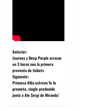
N
Anterior:
Journey y Deep Purple arrasan
a
en 3 horas con la primera
preventa de tickets
v
Siguiente:
e
Princesa Alba estrena Te lo
prometo, single producido
g
junto a Ale Sergi de Miranda!
a