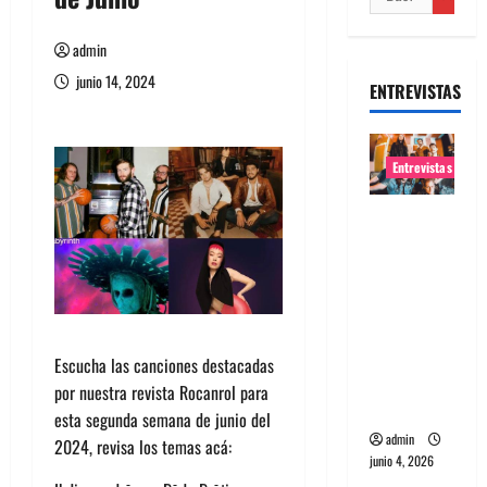
admin
junio 14, 2024
ENTREVISTAS
Entrevistas
Entrevista
banda
Evolfo:
Hablándol
e
directame
Escucha las canciones destacadas
nte a tu
por nuestra revista Rocanrol para
espíritu
esta segunda semana de junio del
admin
2024, revisa los temas acá:
junio 4, 2026