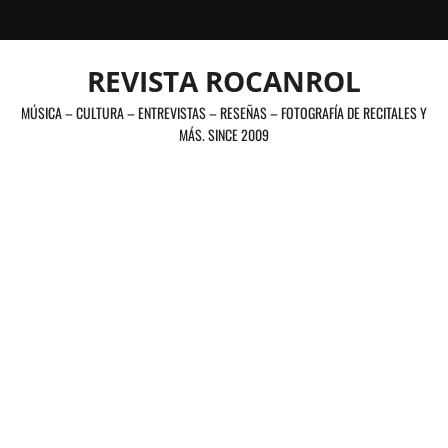
Saltar
al
contenido
REVISTA ROCANROL
MÚSICA – CULTURA – ENTREVISTAS – RESEÑAS – FOTOGRAFÍA DE RECITALES Y
MÁS. SINCE 2009