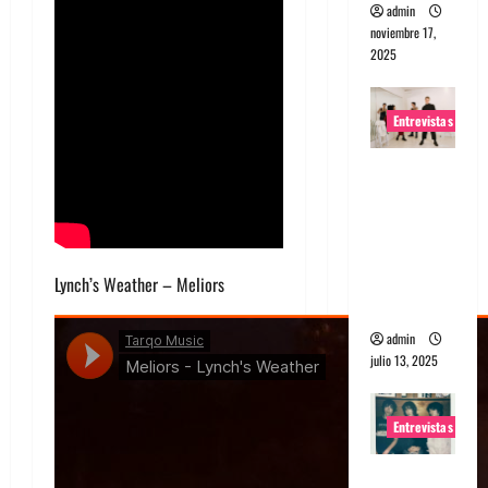
admin
noviembre 17,
2025
Entrevistas
Entrevista
a The
Wants: Su
universo
distorsion
Lynch’s Weather – Meliors
ado
admin
julio 13, 2025
Entrevistas
Entrevista: