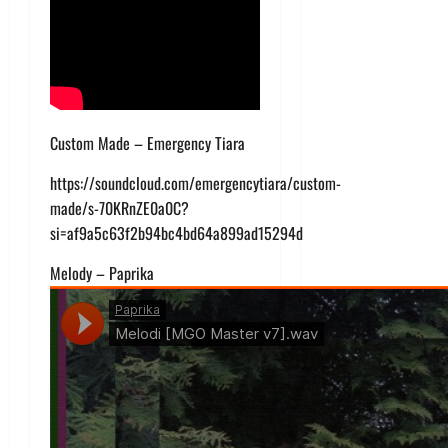
Custom Made – Emergency Tiara
https://soundcloud.com/emergencytiara/custom-
made/s-70KRnZE0a0C?
si=af9a5c63f2b94bc4bd64a899ad15294d
Melody – Paprika