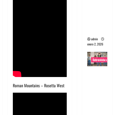
portugues
a
Maquina:
Directo y
visceral
admin
enero 2, 2026
Entrevistas
Entrevista
a la banda
japonesa
Roman Mountains – Rosetta West
Zoobombs
: Una
energía
salvaje