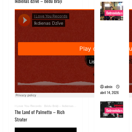
Ikdienas dzīve – Bēdu Brāļi
Entrevistas
Entrevista
Rudy De
Anda:
Conquista
ndo el
mundo,
una tocata
a la vez
admin
abril 14, 2026
I Love You Records
·
Bēdu Brāļi – Ikdienas Dzīve
Entrevistas
The Land of Palmetto – Rich
Strater
Entrevista
a banda