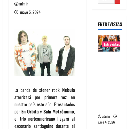
admin
mayo 5, 2024
ENTREVISTAS
Entrevistas
Entrevista
banda
Evolfo:
Hablándol
e
La banda de stoner rock
Nebula
directame
aterrizará por primera vez en
nte a tu
nuestro país este año. Presentados
espíritu
por
En Orbita
y
Sala Metrónomo
,
admin
el trío norteamericano llegará al
junio 4, 2026
escenario santiaguino durante el