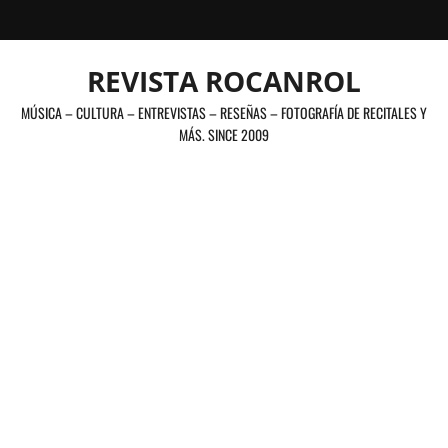
Saltar
al
contenido
REVISTA ROCANROL
MÚSICA – CULTURA – ENTREVISTAS – RESEÑAS – FOTOGRAFÍA DE RECITALES Y
MÁS. SINCE 2009