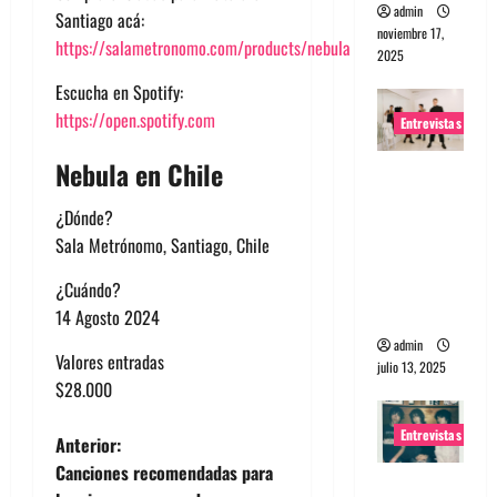
admin
Santiago acá:
noviembre 17,
https://salametronomo.com/products/nebula
2025
Escucha en Spotify:
https://open.spotify.com
Entrevistas
Nebula en Chile
Entrevista
a The
¿Dónde?
Wants: Su
Sala Metrónomo, Santiago, Chile
universo
distorsion
¿Cuándo?
ado
14 Agosto 2024
admin
Valores entradas
julio 13, 2025
$28.000
Entrevistas
N
Anterior:
Canciones recomendadas para
Entrevista: