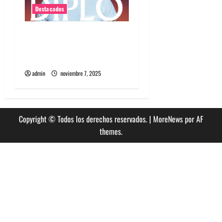
Destacados
Diplo encabezará primera
edición de Summer Dance
en enero en Viña del Mar
admin
noviembre 7, 2025
Copyright © Todos los derechos reservados.
|
MoreNews
por AF
themes.