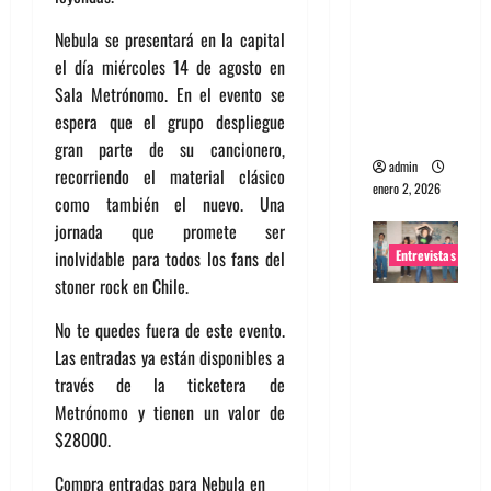
portugues
Nebula se presentará en la capital
a
el día miércoles 14 de agosto en
Maquina:
Sala Metrónomo. En el evento se
Directo y
espera que el grupo despliegue
visceral
gran parte de su cancionero,
admin
recorriendo el material clásico
enero 2, 2026
como también el nuevo. Una
jornada que promete ser
Entrevistas
inolvidable para todos los fans del
stoner rock en Chile.
Entrevista
No te quedes fuera de este evento.
a la banda
Las entradas ya están disponibles a
japonesa
través de la ticketera de
Zoobombs
Metrónomo y tienen un valor de
: Una
$28000.
energía
salvaje
Compra entradas para Nebula en