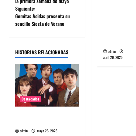
a
la primera semana de mayo
banda
Siguiente:
v
PCR, No
Gomitas Ácidas presenta su
Wave y Art
e
sencillo Siesta de Verano
punk de
Corea del
g
Sur
a
admin
HISTORIAS RELACIONADAS
abril 29, 2025
c
i
ó
n
Destacados
d
Queda poco para el regreso
de Pulp en Chile 2026
e
admin
mayo 26, 2026