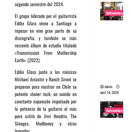
segundo semestre del 2024.
Entrevistas
El grupo liderado por el guitarrista
Eddie Glass viene a Santiago a
Entrevista
repasar en vivo gran parte de su
Rudy De
discografía, y también su más
Anda:
reciente álbum de estudio titulado
Conquista
«Transmission From Mothership
ndo el
Earth» (2022).
mundo,
una tocata
Eddie Glass junto a los músicos
a la vez
Michael Amaster y Ranch Sironi se
preparan para mostrar en Chile su
admin
abril 14, 2026
potente stoner rock; un sonido en
constante expansión impulsado por
la potencia de la guitarra al más
Entrevistas
puro estilo de Jimi Hendrix, The
Stooges, Mudhoney y otras
Entrevista
leyendas.
a banda