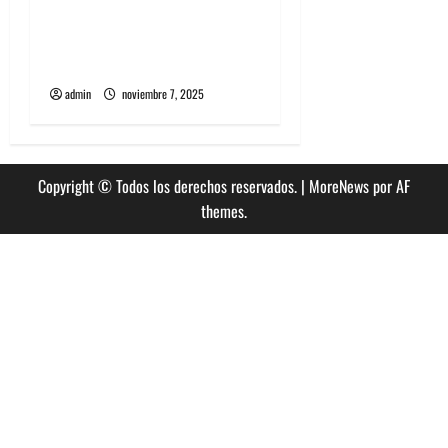
Diplo encabezará primera
edición de Summer Dance
en enero en Viña del Mar
admin
noviembre 7, 2025
Copyright © Todos los derechos reservados.
|
MoreNews
por AF
themes.