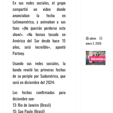
En sus redes sociales, el grupo
portugues
compartió un video donde
a
anunciaban la fecha en
Maquina:
Latinoamérica, y animaban a sus
Directo y
fans: «¡No querrán perderse este
visceral
show!». «No hemos tocado en
admin
América del Sur desde hace 15
enero 2, 2026
años, será increíble», apuntó
Portnoy.
Entrevistas
Usando sus redes sociales, la
banda reveló las primeras fechas
Entrevista
de su periplo por Sudamérica, que
a la banda
será en diciembre del 2024:
japonesa
Zoobombs
Las fechas confirmadas para
: Una
diciembre son:
energía
13: Rio de Janeiro (Brasil)
salvaje
15: Sao Paulo (Brasil)