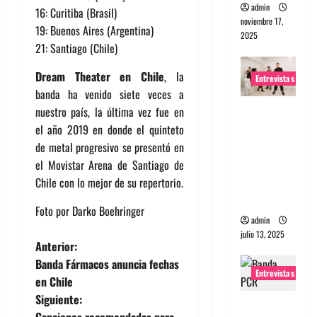
admin
16: Curitiba (Brasil)
noviembre 17,
19: Buenos Aires (Argentina)
2025
21: Santiago (Chile)
Dream Theater en Chile
, la
Entrevistas
banda ha venido siete veces a
Entrevista
nuestro país, la última vez fue en
a The
el año 2019 en donde el quinteto
Wants: Su
de metal progresivo se presentó en
universo
el Movistar Arena de Santiago de
distorsion
Chile con lo mejor de su repertorio.
ado
Foto por Darko Boehringer
admin
julio 13, 2025
N
Anterior:
Banda Fármacos anuncia fechas
a
Entrevistas
en Chile
Siguiente:
v
Entrevista: