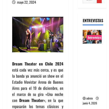
mayo 22, 2024
ENTREVISTAS
Entrevistas
Entrevista
banda
Evolfo:
Dream Theater
en Chile 2024
Hablándol
está cada vez más cerca, y es que
e
la banda ya anunció un show en el
directame
Estadio Movistar Arena de Buenos
nte a tu
Aires para el 19 de diciembre, en
espíritu
el marco de su gira «Una noche
admin
con
Dream Theater
«, en la que
junio 4, 2026
repasarán los temas clásicos y