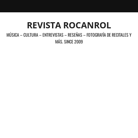
Saltar
al
contenido
REVISTA ROCANROL
MÚSICA – CULTURA – ENTREVISTAS – RESEÑAS – FOTOGRAFÍA DE RECITALES Y
MÁS. SINCE 2009