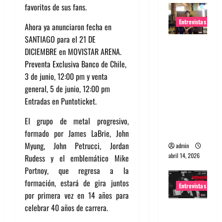
favoritos de sus fans.
Entrevistas
Ahora ya anunciaron fecha en
SANTIAGO para el 21 DE
Entrevista
DICIEMBRE en MOVISTAR ARENA.
Rudy De
Preventa Exclusiva Banco de Chile,
Anda:
3 de junio, 12:00 pm y venta
Conquista
general, 5 de junio, 12:00 pm
ndo el
Entradas en Puntoticket.
mundo,
una tocata
El grupo de metal progresivo,
a la vez
formado por James LaBrie, John
Myung, John Petrucci, Jordan
admin
abril 14, 2026
Rudess y el emblemático Mike
Portnoy, que regresa a la
formación, estará de gira juntos
Entrevistas
por primera vez en 14 años para
celebrar 40 años de carrera.
Entrevista
a banda