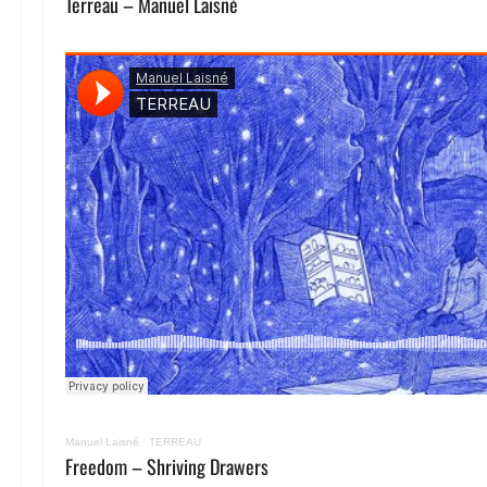
Terreau – Manuel Laisné
Manuel Laisné
·
TERREAU
Freedom – Shriving Drawers