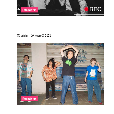
Entrevistas
Entrevista a banda portuguesa Maquina:
Directo y visceral
admin
enero 2, 2026
Entrevistas
Entrevista a la banda japonesa Zoobombs: Una