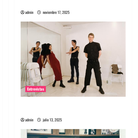
energía salvaje
admin
noviembre 17, 2025
Entrevistas
Entrevista a The Wants: Su universo
distorsionado
admin
julio 13, 2025