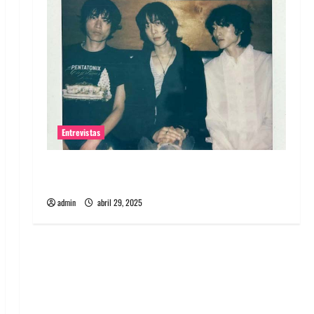
Entrevistas
Entrevista: banda PCR, No Wave y Art punk de
Corea del Sur
admin
abril 29, 2025