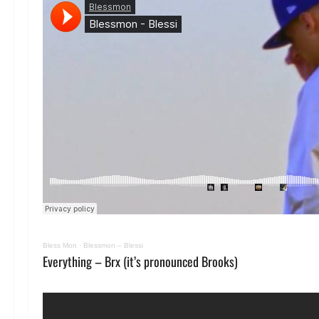
Bless Mon
·
Blessmon – Blessi
Everything – Brx (it’s pronounced Brooks)