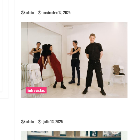
energía salvaje
admin
noviembre 17, 2025
Entrevistas
Entrevista a The Wants: Su universo
distorsionado
admin
julio 13, 2025