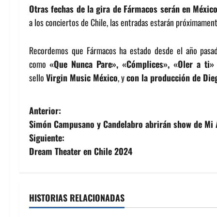
Otras fechas de la gira de Fármacos serán en Méxic
a los conciertos de Chile, las entradas estarán próximamente
Recordemos que Fármacos ha estado desde el año pasado
como
«Que Nunca Pare», «Cómplices», «Oler a ti
sello
Virgin Music México
, y
con la producción de Dieg
N
Anterior:
Simón Campusano y Candelabro abrirán show de Mi A
a
Siguiente:
v
Dream Theater en Chile 2024
e
g
HISTORIAS RELACIONADAS
a