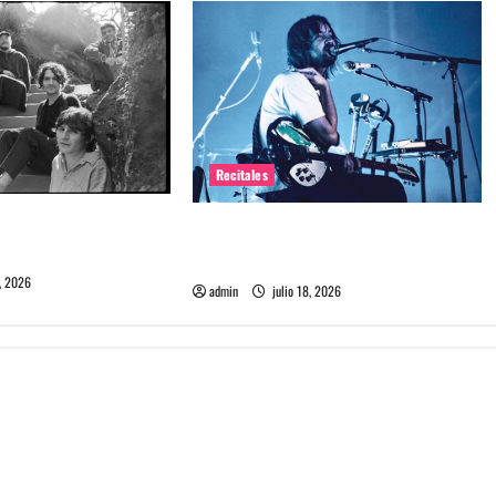
Recitales
me maten debuta en
Tame Impala en Chile: La historia
especial con el público chileno
, 2026
admin
julio 18, 2026