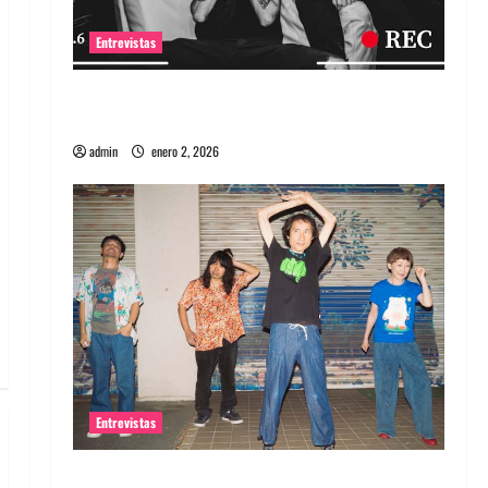
Entrevistas
Entrevista a banda portuguesa Maquina:
Directo y visceral
admin
enero 2, 2026
Entrevistas
Entrevista a la banda japonesa Zoobombs: Una