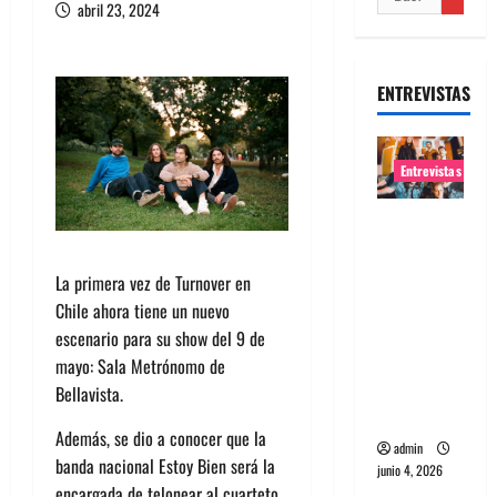
abril 23, 2024
ENTREVISTAS
Entrevistas
Entrevista
banda
Evolfo:
La primera vez de Turnover en
Hablándol
Chile ahora tiene un nuevo
e
escenario para su show del 9 de
directame
mayo: Sala Metrónomo de
nte a tu
Bellavista.
espíritu
Además, se dio a conocer que la
admin
banda nacional Estoy Bien será la
junio 4, 2026
encargada de telonear al cuarteto.