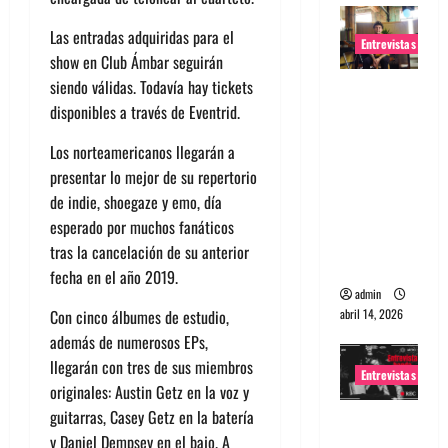
Las entradas adquiridas para el
Entrevistas
show en Club Ámbar seguirán
siendo válidas. Todavía hay tickets
Entrevista
disponibles a través de Eventrid.
Rudy De
Anda:
Los norteamericanos llegarán a
Conquista
presentar lo mejor de su repertorio
ndo el
de indie, shoegaze y emo, día
mundo,
esperado por muchos fanáticos
una tocata
tras la cancelación de su anterior
a la vez
fecha en el año 2019.
admin
abril 14, 2026
Con cinco álbumes de estudio,
además de numerosos EPs,
llegarán con tres de sus miembros
Entrevistas
originales: Austin Getz en la voz y
guitarras, Casey Getz en la batería
Entrevista
y Daniel Dempsey en el bajo. A
a banda