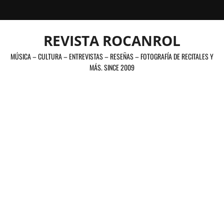
Saltar
al
contenido
REVISTA ROCANROL
MÚSICA – CULTURA – ENTREVISTAS – RESEÑAS – FOTOGRAFÍA DE RECITALES Y
MÁS. SINCE 2009