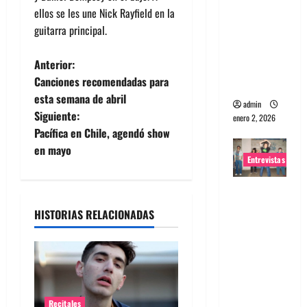
ellos se les une Nick Rayfield en la
portugues
guitarra principal.
a
Maquina:
N
Anterior:
Directo y
Canciones recomendadas para
visceral
a
esta semana de abril
admin
Siguiente:
enero 2, 2026
v
Pacífica en Chile, agendó show
e
en mayo
Entrevistas
g
Entrevista
a
a la banda
HISTORIAS RELACIONADAS
japonesa
c
Zoobombs
: Una
i
energía
ó
salvaje
Recitales