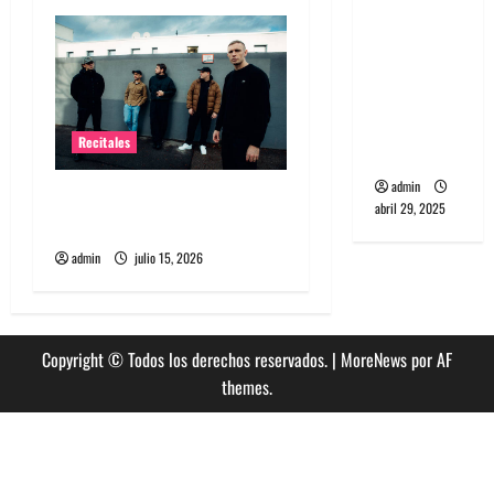
s
banda
PCR, No
Wave y Art
punk de
Corea del
Recitales
Sur
admin
High Vis confirma su
abril 29, 2025
esperado debut en Chile
admin
julio 15, 2026
Copyright © Todos los derechos reservados.
|
MoreNews
por AF
themes.