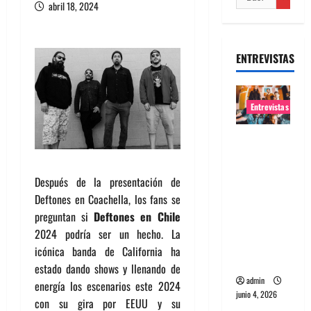
abril 18, 2024
ENTREVISTAS
Entrevistas
Entrevista
banda
Evolfo:
Después de la presentación de
Hablándol
Deftones en Coachella, los fans se
e
preguntan si
Deftones en Chile
directame
2024 podría ser un hecho. La
nte a tu
icónica banda de California ha
espíritu
estado dando shows y llenando de
admin
energía los escenarios este 2024
junio 4, 2026
con su gira por EEUU y su