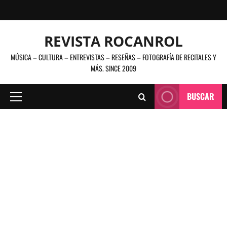
Saltar
al
contenido
REVISTA ROCANROL
MÚSICA – CULTURA – ENTREVISTAS – RESEÑAS – FOTOGRAFÍA DE RECITALES Y
MÁS. SINCE 2009
BUSCAR
Menú
principal