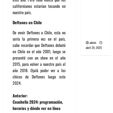
banda
californianos estarían tocando en
PCR, No
nuestro país.
Wave y Art
Deftones en Chile
punk de
Corea del
De venir Deftones a Chile, esta no
Sur
sería la primera vez en el país,
admin
cabe recordar que Deftones debutó
abril 29, 2025
en Chile en el año 2001, luego se
presentó con un show en el año
2015, para volver a nuestro país el
año 2018. Ojalá poder ver a los
chicos de Deftones luego este
2024.
N
Anterior:
Coachella 2024: programación,
a
horarios y dónde ver en línea