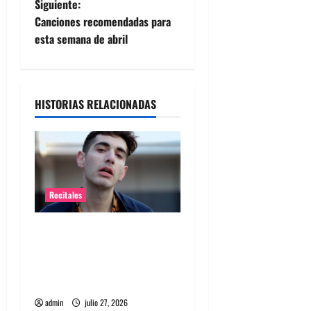
Siguiente:
v
Canciones recomendadas para
e
esta semana de abril
g
a
HISTORIAS RELACIONADAS
c
i
ó
Recitales
n
Alex Anwandter confirma
d
primeros invitados a su
concierto en el Movistar
e
Arena ​
e
admin
julio 27, 2026