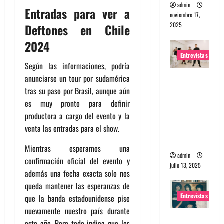
admin
Entradas para ver a
noviembre 17,
2025
Deftones en Chile
2024
Entrevistas
Según las informaciones, podría
Entrevista
anunciarse un tour por sudamérica
a The
tras su paso por Brasil, aunque aún
Wants: Su
es muy pronto para definir
universo
productora a cargo del evento y la
distorsion
venta las entradas para el show.
ado
Mientras esperamos una
admin
confirmación oficial del evento y
julio 13, 2025
además una fecha exacta solo nos
queda mantener las esperanzas de
Entrevistas
que la banda estadounidense pise
nuevamente nuestro país durante
Entrevista:
este año. Pero todo indica que los