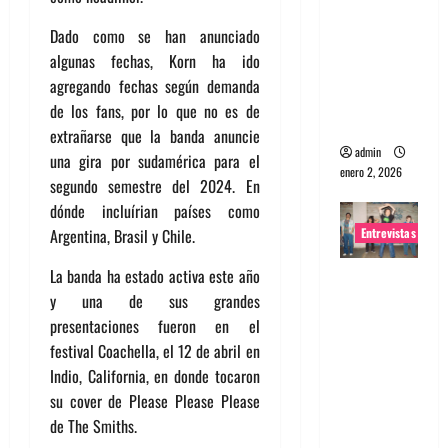
portugues
Dado como se han anunciado
a
algunas fechas, Korn ha ido
Maquina:
agregando fechas según demanda
Directo y
de los fans, por lo que no es de
visceral
extrañarse que la banda anuncie
admin
una gira por sudamérica para el
enero 2, 2026
segundo semestre del 2024. En
dónde incluírian países como
Entrevistas
Argentina, Brasil y Chile.
La banda ha estado activa este año
Entrevista
y una de sus grandes
a la banda
presentaciones fueron en el
japonesa
festival Coachella, el 12 de abril en
Zoobombs
Indio, California, en donde tocaron
: Una
su cover de Please Please Please
energía
de The Smiths.
salvaje