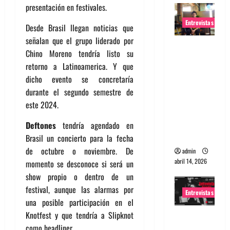
presentación en festivales.
Entrevistas
Desde Brasil llegan noticias que
señalan que el grupo liderado por
Entrevista
Chino Moreno tendría listo su
Rudy De
retorno a Latinoamerica. Y que
Anda:
dicho evento se concretaría
Conquista
durante el segundo semestre de
ndo el
este 2024.
mundo,
una tocata
Deftones
tendría agendado en
a la vez
Brasil un concierto para la fecha
de octubre o noviembre. De
admin
abril 14, 2026
momento se desconoce si será un
show propio o dentro de un
festival, aunque las alarmas por
Entrevistas
una posible participación en el
Knotfest y que tendría a Slipknot
Entrevista
como headliner.
a banda