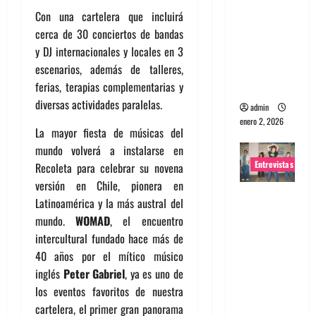
Con una cartelera que incluirá
portugues
cerca de 30 conciertos de bandas
a
y DJ internacionales y locales en 3
Maquina:
escenarios, además de talleres,
Directo y
ferias, terapias complementarias y
visceral
diversas actividades paralelas.
admin
enero 2, 2026
La mayor fiesta de músicas del
mundo volverá a instalarse en
Entrevistas
Recoleta para celebrar su novena
versión en Chile, pionera en
Entrevista
Latinoamérica y la más austral del
a la banda
mundo.
WOMAD
, el encuentro
japonesa
intercultural fundado hace más de
Zoobombs
40 años por el mítico músico
: Una
inglés
Peter Gabriel
, ya es uno de
energía
los eventos favoritos de nuestra
salvaje
cartelera, el primer gran panorama