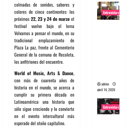
colmadas de sonidos, sabores y
colores de cinco continentes: los
Entrevistas
próximos
22, 23 y 24 de marzo
el
Entrevista
festival vuelve bajo el lema
Rudy De
Volvamos a pensar el mundo, en su
Anda:
tradicional emplazamiento de
Conquista
Plaza La paz, frente al Cementerio
ndo el
General de la comuna de Recoleta,
mundo,
los anfitriones del encuentro.
una tocata
World of Music, Arts & Dance
,
a la vez
con más de cuarenta años de
admin
historia en el mundo, se acerca a
abril 14, 2026
cumplir su primera década en
Latinoamérica: una historia que
Entrevistas
sólo sigue creciendo y lo convierte
en el evento intercultural más
Entrevista
esperado del otoño capitalino.
a banda