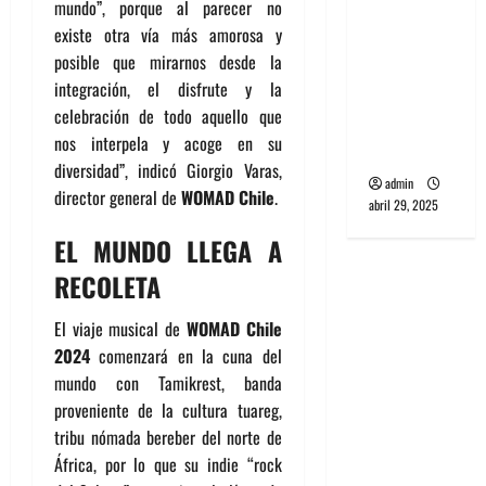
mundo”, porque al parecer no
banda
existe otra vía más amorosa y
PCR, No
posible que mirarnos desde la
Wave y Art
integración, el disfrute y la
punk de
celebración de todo aquello que
Corea del
nos interpela y acoge en su
Sur
diversidad”, indicó Giorgio Varas,
admin
director general de
WOMAD Chile
.
abril 29, 2025
EL MUNDO LLEGA A
RECOLETA
El viaje musical de
WOMAD Chile
2024
comenzará en la cuna del
mundo con Tamikrest, banda
proveniente de la cultura tuareg,
tribu nómada bereber del norte de
África, por lo que su indie “rock