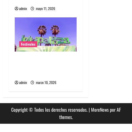
a
como primer headliner
admin
mayo 11, 2026
s
Festivales
Entradas baratas para
Lollapalooza Chile, la guía
que debes saber
admin
marzo 10, 2026
Copyright © Todos los derechos reservados.
|
MoreNews
por AF
themes.