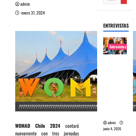
admin
enero 31, 2024
ENTREVISTAS
Entrevistas
Entrevista
banda
Evolfo:
Hablándol
e
directame
nte a tu
???????????????????????????????????????????????????????
espíritu
admin
WOMAD Chile 2024
contará
junio 4, 2026
nuevamente con tres jornadas