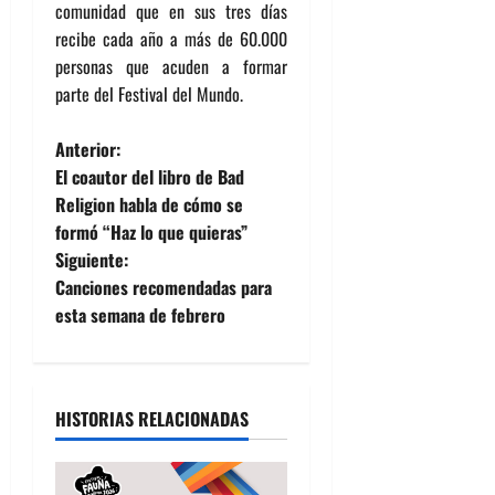
comunidad que en sus tres días
recibe cada año a más de 60.000
personas que acuden a formar
parte del Festival del Mundo.
N
Anterior:
El coautor del libro de Bad
a
Religion habla de cómo se
formó “Haz lo que quieras”
v
Siguiente:
e
Canciones recomendadas para
esta semana de febrero
g
a
HISTORIAS RELACIONADAS
c
i