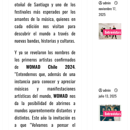
admin
otoñal de Santiago y uno de los
noviembre 17,
festivales más esperados por los
2025
amantes de la música, quienes en
cada edición nos visitan para
Entrevistas
descubrir el mundo a través de
nuevas bandas, historias y culturas.
Entrevista
Y ya se revelaron los nombres de
a The
los primeros artistas confirmados
Wants: Su
de
WOMAD Chile 2024
.
universo
“Entendemos que, además de una
distorsion
instancia para conocer y apreciar
ado
músicas y manifestaciones
admin
artísticas del mundo,
WOMAD
nos
julio 13, 2025
da la posibilidad de abrirnos a
mundos aparentemente distantes y
Entrevistas
distintos. Este año la invitación es
a que “Volvamos a pensar el
Entrevista: