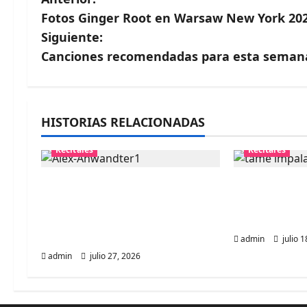
N
Fotos Ginger Root en Warsaw New York 20
a
Siguiente:
v
Canciones recomendadas para esta seman
e
g
HISTORIAS RELACIONADAS
a
Recitales
Recitales
c
Alex Anwandter confirma
Tame Impala
i
primeros invitados a su
historia esp
concierto en el Movistar
público chi
ó
Arena ​
admin
julio 1
n
admin
julio 27, 2026
d