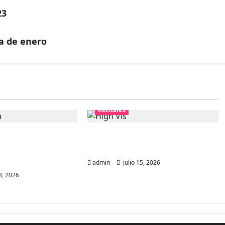
23
a de enero
Recitales
 en Chile: La
High Vis confirma su
ecial con el
esperado debut en Chile
leno
admin
julio 15, 2026
8, 2026