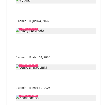
Entrevista banda Evolfo: Hablándole
directamente a tu espíritu
admin
junio 4, 2026
Entrevistas
Entrevista Rudy De Anda:
Conquistando el mundo, una tocata a
la vez
admin
abril 14, 2026
Entrevistas
Entrevista a banda portuguesa
Maquina: Directo y visceral
admin
enero 2, 2026
Entrevistas