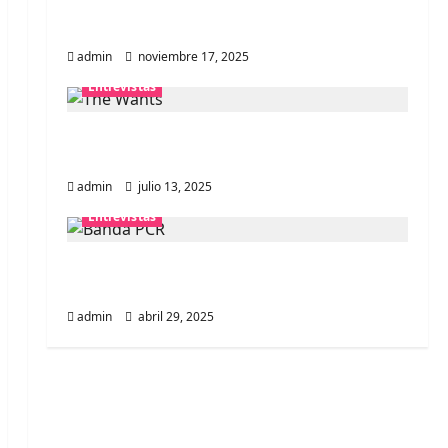
Entrevista a la banda japonesa
Zoobombs: Una energía salvaje
admin
noviembre 17, 2025
Entrevistas
Entrevista a The Wants: Su universo
distorsionado
admin
julio 13, 2025
Entrevistas
Entrevista: banda PCR, No Wave y Art
punk de Corea del Sur
admin
abril 29, 2025