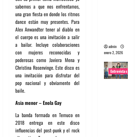
sabemos a que nos enfrentamos,
portugues
una gran fiesta en donde los ritmos
a
dance están muy presentes. Para
Maquina:
Alex Anwandter tener al diablo en
Directo y
el cuerpo es una invitación a salir
visceral
a bailar. Incluye colaboraciones
admin
con mujeres reconocidas y
enero 2, 2026
poderosas como Javiera Mena y
Christina Rosenvinge. Este disco es
Entrevistas
una invitación para disfrutar del
pop nacional y obviamente del
Entrevista
baile.
a la banda
japonesa
Asia menor – Enola Gay
Zoobombs
La banda formada en Temuco en
: Una
2018 entrega en este disco
energía
influencias del post-punk y el rock
salvaje