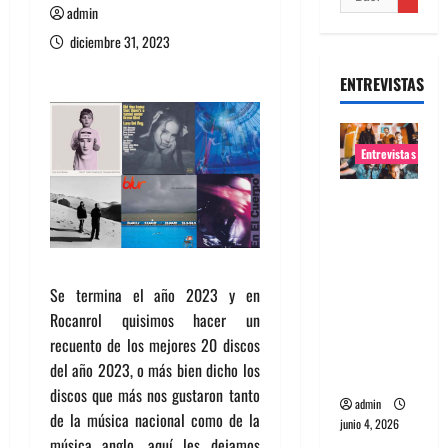
admin
diciembre 31, 2023
ENTREVISTAS
Entrevistas
Entrevista
banda
Evolfo:
Hablándol
Se termina el año 2023 y en
e
Rocanrol quisimos hacer un
directame
recuento de los mejores 20 discos
nte a tu
del año 2023, o más bien dicho los
espíritu
discos que más nos gustaron tanto
admin
de la música nacional como de la
junio 4, 2026
música anglo, aquí les dejamos