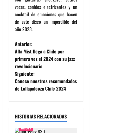
voces, sonidos electrizantes y un
cocktail de emociones que hacen
de este disco un imperdible del
año 2023.
N
Anterior:
Alfa Mist llega a Chile por
a
primera vez el 2024 con su jazz
revolucionario
v
Siguiente:
e
Conoce nuestros recomendados
de Lollapalooza Chile 2024
g
a
HISTORIAS RELACIONADAS
c
Discos