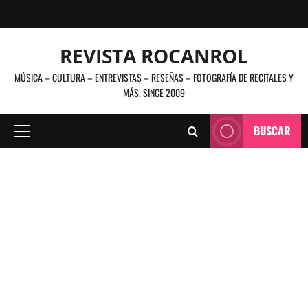
Saltar
al
contenido
REVISTA ROCANROL
MÚSICA – CULTURA – ENTREVISTAS – RESEÑAS – FOTOGRAFÍA DE RECITALES Y
MÁS. SINCE 2009
BUSCAR
Menú
principal