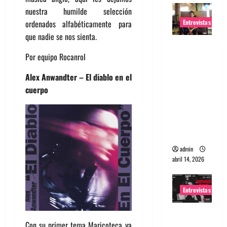
nuestra humilde selección
Entrevistas
ordenados alfabéticamente para
que nadie se nos sienta.
Entrevista
Por equipo Rocanrol
Rudy De
Anda:
Alex Anwandter – El diablo en el
Conquista
cuerpo
ndo el
mundo,
una tocata
a la vez
admin
abril 14, 2026
Entrevistas
Entrevista
Con su primer tema Maricoteca ya
a banda