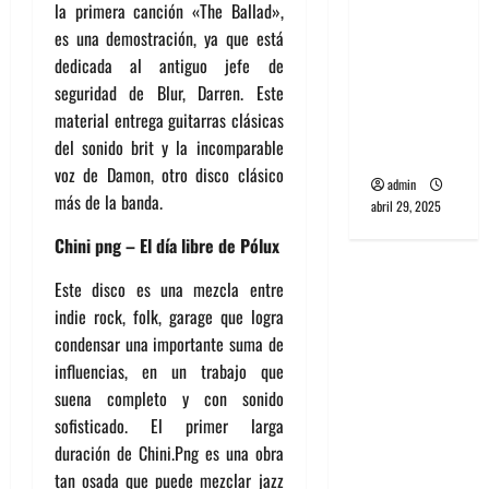
la primera canción «The Ballad»,
banda
es una demostración, ya que está
PCR, No
dedicada al antiguo jefe de
Wave y Art
seguridad de Blur, Darren. Este
punk de
material entrega guitarras clásicas
Corea del
del sonido brit y la incomparable
Sur
voz de Damon, otro disco clásico
admin
más de la banda.
abril 29, 2025
Chini png – El día libre de Pólux
Este disco es una mezcla entre
indie rock, folk, garage que logra
condensar una importante suma de
influencias, en un trabajo que
suena completo y con sonido
sofisticado. El primer larga
duración de Chini.Png es una obra
tan osada que puede mezclar jazz