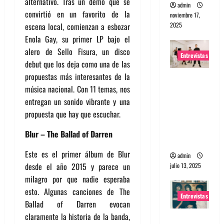
alternativo. Tras un demo que se
admin
convirtió en un favorito de la
noviembre 17,
2025
escena local, comienzan a esbozar
Enola Gay, su primer LP bajo el
alero de Sello Fisura, un disco
Entrevistas
debut que los deja como una de las
propuestas más interesantes de la
Entrevista
música nacional. Con 11 temas, nos
a The
entregan un sonido vibrante y una
Wants: Su
propuesta que hay que escuchar.
universo
distorsion
Blur – The Ballad of Darren
ado
Este es el primer álbum de Blur
admin
desde el año 2015 y parece un
julio 13, 2025
milagro por que nadie esperaba
esto. Algunas canciones de The
Entrevistas
Ballad of Darren evocan
claramente la historia de la banda,
Entrevista: