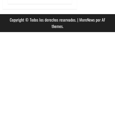
a
s
Copyright © Todos los derechos reservados.
|
MoreNews
por AF
themes.