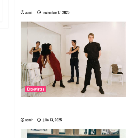
energía salvaje
admin
noviembre 17, 2025
Entrevistas
Entrevista a The Wants: Su universo
distorsionado
admin
julio 13, 2025