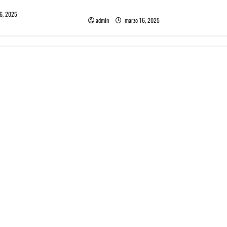
Fotos Julieta Venegas en REC 2025
6, 2025
admin
marzo 16, 2025