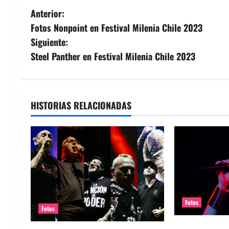
N
Anterior:
Fotos Nonpoint en Festival Milenia Chile 2023
a
Siguiente:
v
Steel Panther en Festival Milenia Chile 2023
e
g
HISTORIAS RELACIONADAS
a
c
i
ó
Fotos
n
Fotos
Fotos Garbage