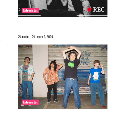
Entrevistas
Entrevista a banda portuguesa Maquina:
Directo y visceral
admin
enero 2, 2026
Entrevistas
Entrevista a la banda japonesa Zoobombs: Una