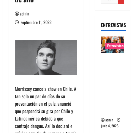
admin
septiembre 11, 2023
ENTREVISTAS
Entrevistas
Entrevista
banda
Evolfo:
Hablándol
Morrissey cancela show en Chile. A
e
tan solo un par de días de su
directame
presentación en el país, anunció
nte a tu
que pospondrá su gira por Chile y
espíritu
Latinoamérica debido a que
admin
contrajo dengue. Así lo declaró el
junio 4, 2026