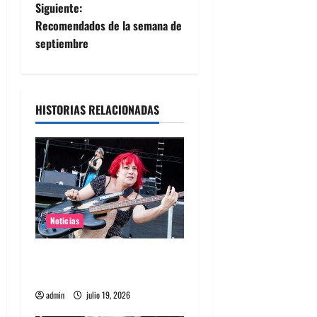
v
Siguiente:
e
Recomendados de la semana de
septiembre
g
a
HISTORIAS RELACIONADAS
c
i
ó
n
Noticias
d
Bajista de L7 Jennifer Finch
e
murió a los 59 años
e
admin
julio 19, 2026