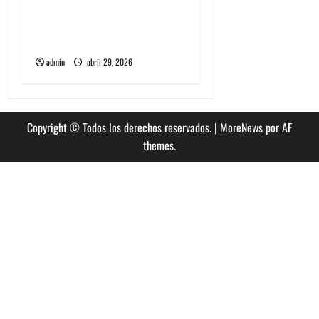
Grimes lanzará nuevo disco
este 2026 llamado Psy
Opera
admin
abril 29, 2026
Copyright © Todos los derechos reservados.
|
MoreNews
por AF
themes.