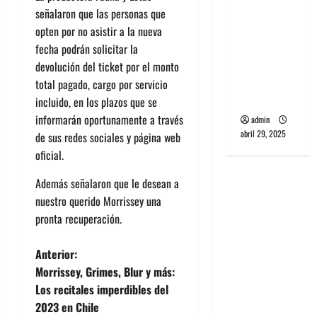
banda
señalaron que las personas que
PCR, No
opten por no asistir a la nueva
Wave y Art
fecha podrán solicitar la
punk de
devolución del ticket por el monto
Corea del
total pagado, cargo por servicio
Sur
incluido, en los plazos que se
informarán oportunamente a través
admin
abril 29, 2025
de sus redes sociales y página web
oficial.
Además señalaron que le desean a
nuestro querido Morrissey una
pronta recuperación.
N
Anterior:
Morrissey, Grimes, Blur y más:
a
Los recitales imperdibles del
2023 en Chile