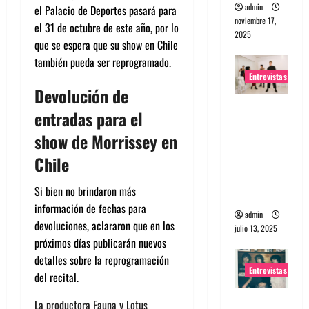
admin
el Palacio de Deportes pasará para
noviembre 17,
el 31 de octubre de este año, por lo
2025
que se espera que su show en Chile
también pueda ser reprogramado.
Entrevistas
Devolución de
Entrevista
entradas para el
a The
show de Morrissey en
Wants: Su
universo
Chile
distorsion
Si bien no brindaron más
ado
información de fechas para
admin
devoluciones, aclararon que en los
julio 13, 2025
próximos días publicarán nuevos
detalles sobre la reprogramación
Entrevistas
del recital.
Entrevista:
La productora Fauna y Lotus