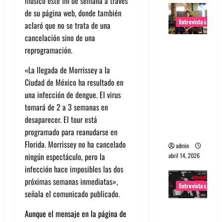
músico este fin de semana a través
de su página web, donde también
Entrevistas
aclaró que no se trata de una
cancelación sino de una
Entrevista
reprogramación.
Rudy De
Anda:
«La llegada de Morrissey a la
Conquista
Ciudad de México ha resultado en
ndo el
una infección de dengue. El virus
mundo,
tomará de 2 a 3 semanas en
una tocata
desaparecer. El tour está
a la vez
programado para reanudarse en
Florida. Morrissey no ha cancelado
admin
ningún espectáculo, pero la
abril 14, 2026
infección hace imposibles las dos
próximas semanas inmediatas»,
Entrevistas
señala el comunicado publicado.
Entrevista
Aunque el mensaje en la página de
a banda