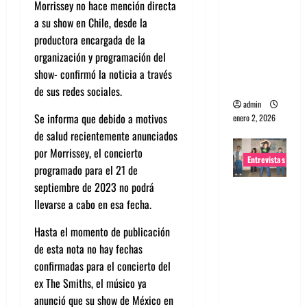
Morrissey no hace mención directa
portugues
a su show en Chile, desde la
a
productora encargada de la
Maquina:
organización y programación del
Directo y
show- confirmó la noticia a través
visceral
de sus redes sociales.
admin
Se informa que debido a motivos
enero 2, 2026
de salud recientemente anunciados
por Morrissey, el concierto
Entrevistas
programado para el 21 de
septiembre de 2023 no podrá
Entrevista
llevarse a cabo en esa fecha.
a la banda
japonesa
Hasta el momento de publicación
Zoobombs
de esta nota no hay fechas
: Una
confirmadas para el concierto del
energía
ex The Smiths, el músico ya
salvaje
anunció que su show de México en