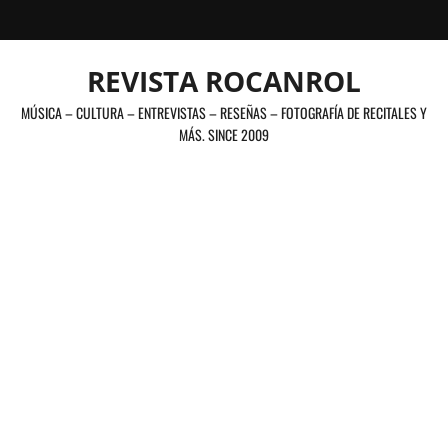
Saltar
al
contenido
REVISTA ROCANROL
MÚSICA – CULTURA – ENTREVISTAS – RESEÑAS – FOTOGRAFÍA DE RECITALES Y
MÁS. SINCE 2009