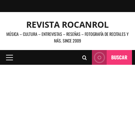
Saltar
al
contenido
REVISTA ROCANROL
MÚSICA – CULTURA – ENTREVISTAS – RESEÑAS – FOTOGRAFÍA DE RECITALES Y
MÁS. SINCE 2009
BUSCAR
Menú
principal