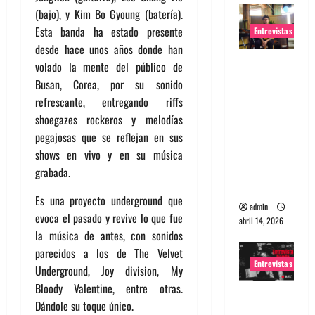
(bajo), y Kim Bo Gyoung (batería).
Esta banda ha estado presente
Entrevistas
desde hace unos años donde han
Entrevista
volado la mente del público de
Rudy De
Busan, Corea, por su sonido
Anda:
refrescante, entregando riffs
Conquista
shoegazes rockeros y melodías
ndo el
pegajosas que se reflejan en sus
mundo,
shows en vivo y en su música
una tocata
grabada.
a la vez
Es una proyecto underground que
admin
evoca el pasado y revive lo que fue
abril 14, 2026
la música de antes, con sonidos
parecidos a los de The Velvet
Entrevistas
Underground, Joy division, My
Bloody Valentine, entre otras.
Entrevista
Dándole su toque único.
a banda