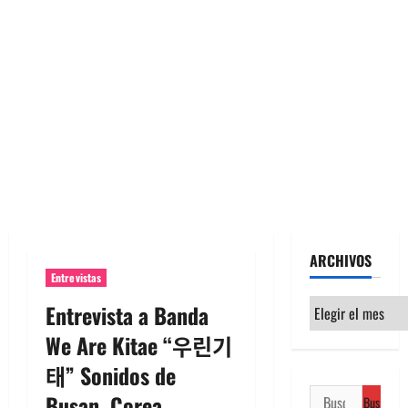
ARCHIVOS
Entrevistas
Archivos
Entrevista a Banda
We Are Kitae “우린기
태” Sonidos de
Buscar:
Busan, Corea