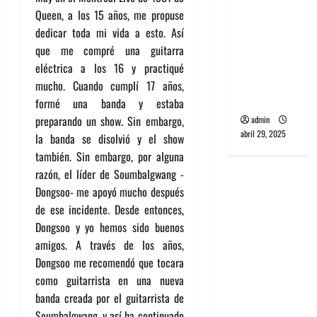
banda
Queen, a los 15 años, me propuse
PCR, No
dedicar toda mi vida a esto. Así
Wave y Art
que me compré una guitarra
punk de
eléctrica a los 16 y practiqué
Corea del
mucho. Cuando cumplí 17 años,
Sur
formé una banda y estaba
preparando un show. Sin embargo,
admin
abril 29, 2025
la banda se disolvió y el show
también. Sin embargo, por alguna
razón, el líder de Soumbalgwang -
Dongsoo- me apoyó mucho después
de ese incidente. Desde entonces,
Dongsoo y yo hemos sido buenos
amigos. A través de los años,
Dongsoo me recomendó que tocara
como guitarrista en una nueva
banda creada por el guitarrista de
Soumbalgwang, y así ha continuado