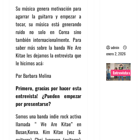
portugues
Su música genera motivación para
a
agarrar la guitarra y empezar a
Maquina:
tocar, su música está generando
Directo y
ruido no solo en Corea sino
visceral
también internacionalmente. Para
saber más sobre la banda We Are
admin
enero 2, 2026
Kitae les dejamos la entrevista que
le hicimos acá:
Entrevistas
Por Barbara Molina
Entrevista
Primero, gracias por hacer esta
a la banda
entrevista! ¿Pueden empezar
japonesa
por presentarse?
Zoobombs
Somos una banda indie rock activa
: Una
llamada “ We Are Kitae” en
energía
Busan,Korea. Kim Kitae (voz &
salvaje
guitarra), Choi Jungwon (guitarra),