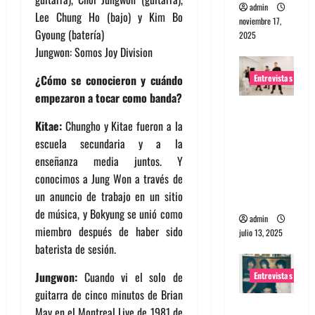
admin
Lee Chung Ho (bajo) y Kim Bo
noviembre 17,
Gyoung (batería)
2025
Jungwon: Somos Joy Division
Entrevistas
¿Cómo se conocieron y cuándo
empezaron a tocar como banda?
Entrevista
Kitae:
Chungho y Kitae fueron a la
a The
escuela secundaria y a la
Wants: Su
enseñanza media juntos. Y
universo
conocimos a Jung Won a través de
distorsion
un anuncio de trabajo en un sitio
ado
de música, y Bokyung se unió como
admin
miembro después de haber sido
julio 13, 2025
baterista de sesión.
Jungwon:
Cuando vi el solo de
Entrevistas
guitarra de cinco minutos de Brian
Entrevista:
May en el Montreal Live de 1981 de