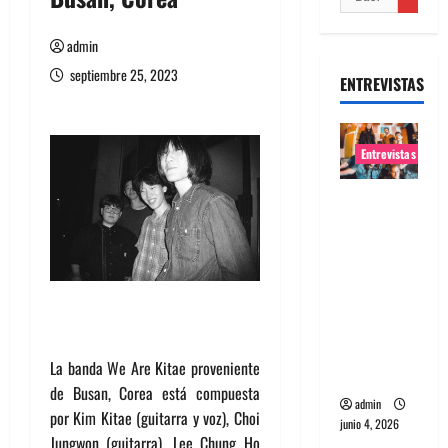
admin
septiembre 25, 2023
ENTREVISTAS
Entrevistas
Entrevista
banda
Evolfo:
Hablándol
e
directame
nte a tu
La banda We Are Kitae proveniente
espíritu
de Busan, Corea está compuesta
admin
por Kim Kitae (guitarra y voz), Choi
junio 4, 2026
Jungwon (guitarra), Lee Chung Ho