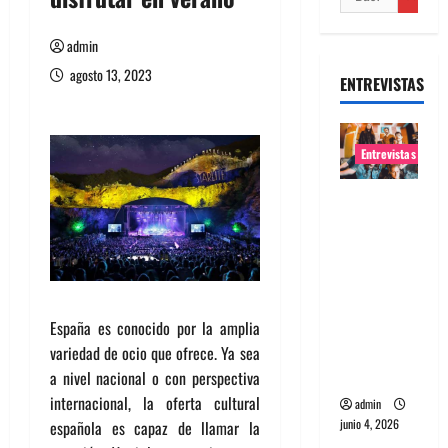
admin
agosto 13, 2023
ENTREVISTAS
Entrevistas
Entrevista
banda
Evolfo:
Hablándol
e
directame
España es conocido por la amplia
nte a tu
variedad de ocio que ofrece. Ya sea
espíritu
a nivel nacional o con perspectiva
internacional, la oferta cultural
admin
junio 4, 2026
española es capaz de llamar la