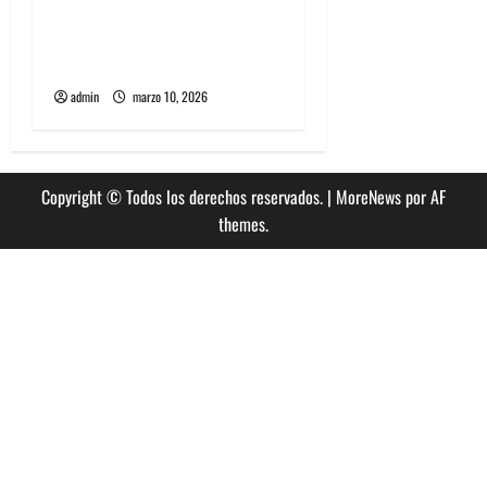
Entradas baratas para
a
Lollapalooza Chile, la guía
que debes saber
d
admin
marzo 10, 2026
a
s
Copyright © Todos los derechos reservados.
|
MoreNews
por AF
themes.