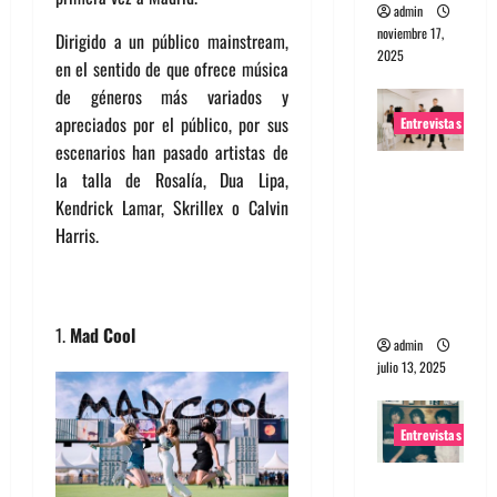
admin
noviembre 17,
Dirigido a un público mainstream,
2025
en el sentido de que ofrece música
de géneros más variados y
apreciados por el público, por sus
Entrevistas
escenarios han pasado artistas de
Entrevista
la talla de Rosalía, Dua Lipa,
a The
Kendrick Lamar, Skrillex o Calvin
Wants: Su
Harris.
universo
distorsion
ado
Mad Cool
admin
julio 13, 2025
Entrevistas
Entrevista: