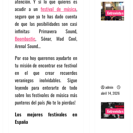
atención. Y si lo que quieres es
acudir a un
festival de música
,
Entrevistas
seguro que ya te has dado cuenta
de que las posibilidades son casi
Entrevista
infinitas: Primavera Sound,
Rudy De
Boombastic
, Sónar, Mad Cool,
Anda:
Arenal Sound…
Conquista
ndo el
Por eso hoy queremos ayudarte en
mundo,
tu misión de encontrar ese festival
una tocata
en el que crear recuerdos
a la vez
veraniegos inolvidables. Sigue
leyendo para enterarte de todo
admin
abril 14, 2026
sobre los festivales de música más
punteros del país ¡No te lo pierdas!
Entrevistas
Los mejores festivales en
España
Entrevista
a banda