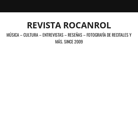
Saltar
al
contenido
REVISTA ROCANROL
MÚSICA – CULTURA – ENTREVISTAS – RESEÑAS – FOTOGRAFÍA DE RECITALES Y
MÁS. SINCE 2009