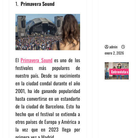
Primavera Sound
portugues
a
Maquina:
Directo y
visceral
admin
enero 2, 2026
El
Primavera Sound
es uno de los
festivales más populares de
Entrevistas
nuestro país. Desde su nacimiento
en la ciudad condal durante el año
Entrevista
2001, ha ido ganando popularidad
a la banda
hasta convertirse en un estandarte
japonesa
de la ciudad de Barcelona. Esto ha
Zoobombs
hecho que el festival se extienda a
: Una
otros países de Europa y América a
energía
la vez que en 2023 llega por
salvaje
primera vez a Madrid.