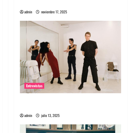
energía salvaje
admin
noviembre 17, 2025
Entrevistas
Entrevista a The Wants: Su universo
distorsionado
admin
julio 13, 2025