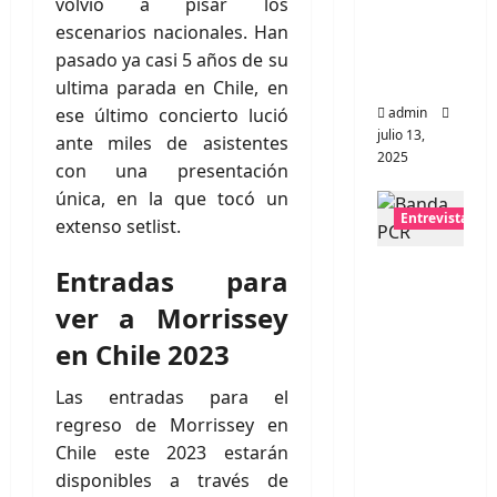
volvió a pisar los
universo
escenarios nacionales. Han
distorsio
pasado ya casi 5 años de su
nado
ultima parada en Chile, en
ese último concierto lució
admin
julio 13,
ante miles de asistentes
2025
con una presentación
única, en la que tocó un
Entrevistas
extenso setlist.
Entrevis
Entradas para
ta:
ver a Morrissey
banda
en Chile 2023
PCR, No
Wave y
Las entradas para el
Art
regreso de Morrissey en
punk de
Chile este 2023 estarán
Corea
disponibles a través de
del Sur