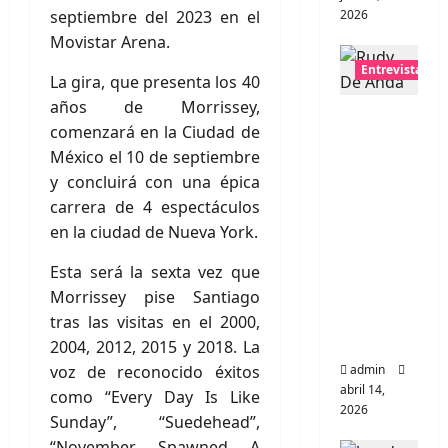
septiembre del 2023 en el
2026
Movistar Arena.
Entrevistas
La gira, que presenta los 40
años de Morrissey,
Entrevis
comenzará en la Ciudad de
ta Rudy
México el 10 de septiembre
De
y concluirá con una épica
Anda:
carrera de 4 espectáculos
Conquis
en la ciudad de Nueva York.
tando el
mundo,
Esta será la sexta vez que
una
Morrissey pise Santiago
tocata a
tras las visitas en el 2000,
la vez
2004, 2012, 2015 y 2018. La
voz de reconocido éxitos
admin
abril 14,
como “Every Day Is Like
2026
Sunday”, “Suedehead”,
“November Spawned A