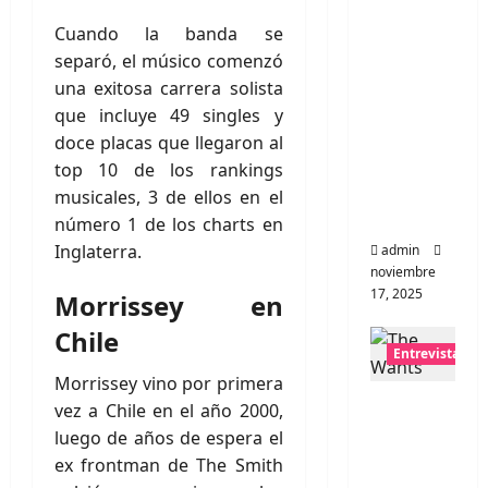
Entrevis
ta a la
Cuando la banda se
banda
separó, el músico comenzó
japones
una exitosa carrera solista
a
que incluye 49 singles y
Zoobom
doce placas que llegaron al
bs: Una
top 10 de los rankings
energía
musicales, 3 de ellos en el
salvaje
número 1 de los charts en
Inglaterra.
admin
noviembre
17, 2025
Morrissey en
Chile
Entrevistas
Morrissey vino por primera
Entrevis
vez a Chile en el año 2000,
ta a The
luego de años de espera el
Wants:
ex frontman de The Smith
Su