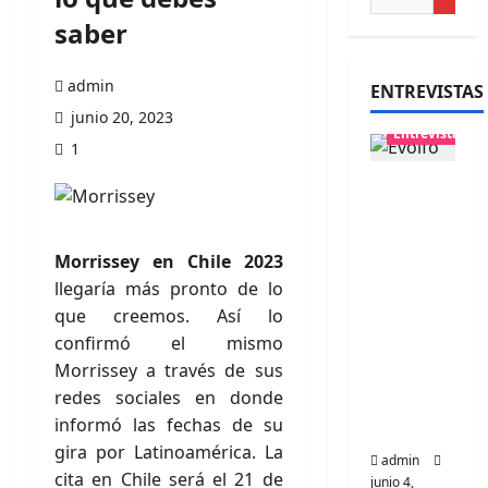
saber
admin
ENTREVISTAS
junio 20, 2023
Entrevistas
1
Entrevis
ta
banda
Morrissey en Chile 2023
Evolfo:
llegaría más pronto de lo
Hablánd
que creemos. Así lo
ole
confirmó el mismo
directa
Morrissey a través de sus
mente a
redes sociales en donde
tu
informó las fechas de su
espíritu
gira por Latinoamérica. La
admin
cita en Chile será el 21 de
junio 4,