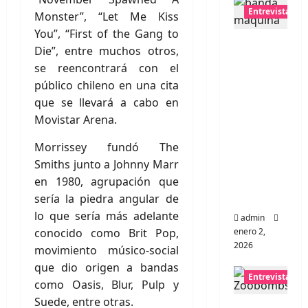
Entrevistas
Monster”, “Let Me Kiss
You”, “First of the Gang to
Entrevis
Die”, entre muchos otros,
ta a
se reencontrará con el
banda
público chileno en una cita
portugu
que se llevará a cabo en
esa
Movistar Arena.
Maquin
a:
Morrissey fundó The
Directo
Smiths junto a Johnny Marr
y
en 1980, agrupación que
visceral
sería la piedra angular de
lo que sería más adelante
admin
conocido como Brit Pop,
enero 2,
2026
movimiento músico-social
que dio origen a bandas
Entrevistas
como Oasis, Blur, Pulp y
Suede, entre otras.