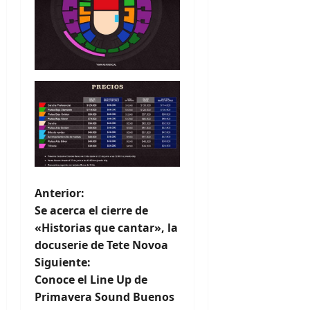
N
Anterior:
Se acerca el cierre de
a
«Historias que cantar», la
docuserie de Tete Novoa
v
Siguiente:
e
Conoce el Line Up de
Primavera Sound Buenos