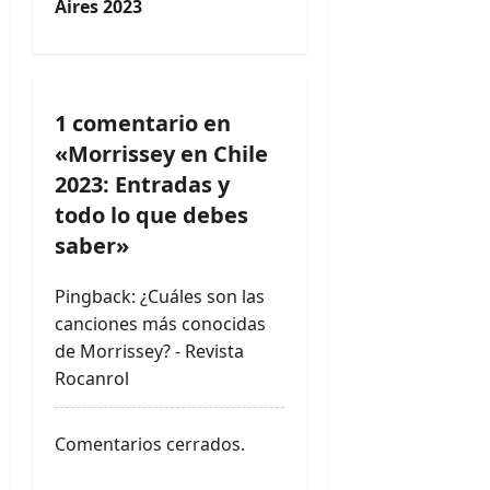
g
Aires 2023
a
c
1 comentario en
i
«
Morrissey en Chile
ó
2023: Entradas y
todo lo que debes
n
saber
»
d
Pingback:
¿Cuáles son las
e
canciones más conocidas
de Morrissey? - Revista
e
Rocanrol
n
Comentarios cerrados.
t