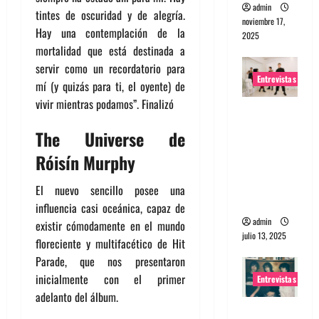
admin
tintes de oscuridad y de alegría.
noviembre 17,
Hay una contemplación de la
2025
mortalidad que está destinada a
servir como un recordatorio para
Entrevistas
mí (y quizás para ti, el oyente) de
vivir mientras podamos”. Finalizó
Entrevista
a The
The Universe de
Wants: Su
Róisín Murphy
universo
distorsion
El nuevo sencillo posee una
ado
influencia casi oceánica, capaz de
admin
existir cómodamente en el mundo
julio 13, 2025
floreciente y multifacético de Hit
Parade, que nos presentaron
inicialmente con el primer
Entrevistas
adelanto del álbum.
Entrevista: