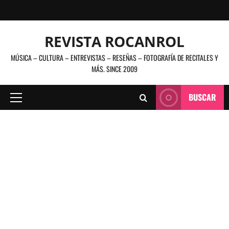
Saltar
al
contenido
REVISTA ROCANROL
MÚSICA – CULTURA – ENTREVISTAS – RESEÑAS – FOTOGRAFÍA DE RECITALES Y
MÁS. SINCE 2009
BUSCAR
Menú
principal