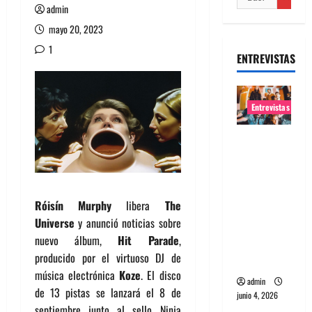
admin
mayo 20, 2023
1
ENTREVISTAS
Entrevistas
Entrevista
banda
Evolfo:
Hablándol
Róisín Murphy
libera
The
e
Universe
y anunció noticias sobre
directame
nuevo álbum,
Hit Parade
,
nte a tu
producido por el virtuoso DJ de
espíritu
música electrónica
Koze
. El disco
admin
de 13 pistas se lanzará el 8 de
junio 4, 2026
septiembre junto al sello Ninja