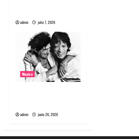
coreana Silica Gel llamado
Molecular Gastronomy
admin
julio 7, 2026
Musica
The Rolling Stones estrenó
nuevo single llamado
Jealous Lover
admin
junio 26, 2026