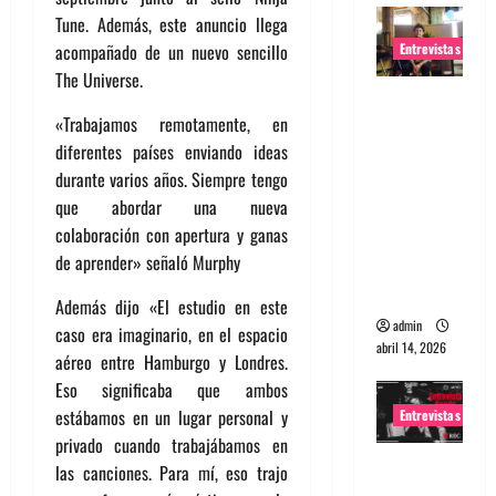
Tune. Además, este anuncio llega
Entrevistas
acompañado de un nuevo sencillo
The Universe.
Entrevista
«Trabajamos remotamente, en
Rudy De
diferentes países enviando ideas
Anda:
durante varios años. Siempre tengo
Conquista
que abordar una nueva
ndo el
colaboración con apertura y ganas
mundo,
de aprender» señaló Murphy
una tocata
a la vez
Además dijo «El estudio en este
admin
caso era imaginario, en el espacio
abril 14, 2026
aéreo entre Hamburgo y Londres.
Eso significaba que ambos
estábamos en un lugar personal y
Entrevistas
privado cuando trabajábamos en
Entrevista
las canciones. Para mí, eso trajo
a banda