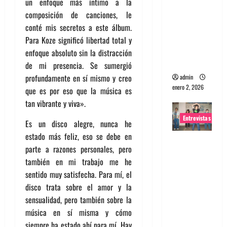
un enfoque más íntimo a la
portugues
composición de canciones, le
a
conté mis secretos a este álbum.
Maquina:
Para Koze significó libertad total y
Directo y
enfoque absoluto sin la distracción
visceral
de mi presencia. Se sumergió
profundamente en sí mismo y creo
admin
enero 2, 2026
que es por eso que la música es
tan vibrante y viva».
Entrevistas
Es un disco alegre, nunca he
estado más feliz, eso se debe en
Entrevista
parte a razones personales, pero
a la banda
también en mi trabajo me he
japonesa
sentido muy satisfecha. Para mí, el
Zoobombs
disco trata sobre el amor y la
: Una
sensualidad, pero también sobre la
energía
música en sí misma y cómo
salvaje
siempre ha estado ahí para mí. Hay