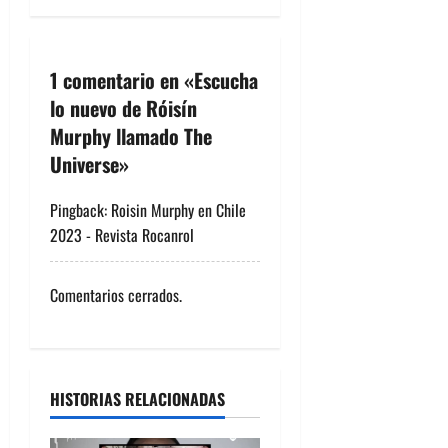
g
a
1 comentario en «
Escucha
c
lo nuevo de Róisín
Murphy llamado The
i
Universe
»
ó
Pingback:
Roisin Murphy en Chile
n
2023 - Revista Rocanrol
d
Comentarios cerrados.
e
e
n
HISTORIAS RELACIONADAS
t