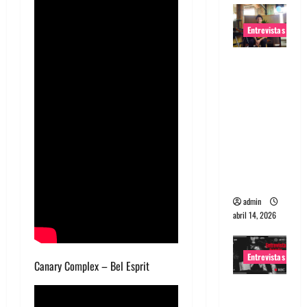
Entrevistas
Entrevista
Rudy De
Anda:
Conquista
ndo el
mundo,
una tocata
a la vez
admin
abril 14, 2026
Entrevistas
Canary Complex – Bel Esprit
Entrevista
a banda