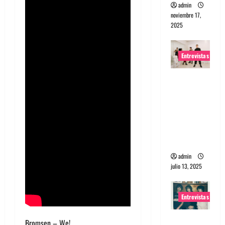
admin
noviembre 17,
2025
Entrevistas
Entrevista
a The
Wants: Su
universo
distorsion
ado
admin
julio 13, 2025
Entrevistas
Entrevista:
Bromsen – We!