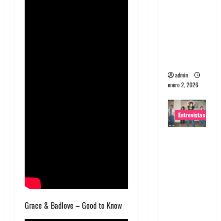
portugues
a
Maquina:
Directo y
visceral
admin
enero 2, 2026
Entrevistas
Entrevista
a la banda
japonesa
Zoobombs
: Una
energía
Grace & Badlove – Good to Know
salvaje