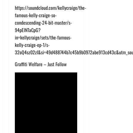
https://soundcloud.com/kellycraige/the-
famous-kelly-craige-so-
condescending-24-bit-master/s-
94pElNTaCpG?
in=kellycraige/sets/the-famous-
kelly-craige-ep-1/s-
32oQ4sz02zI&si=49d488744b7c45b9b0972abe913cd43c&utm_sour
Graffiti Welfare – Just Follow