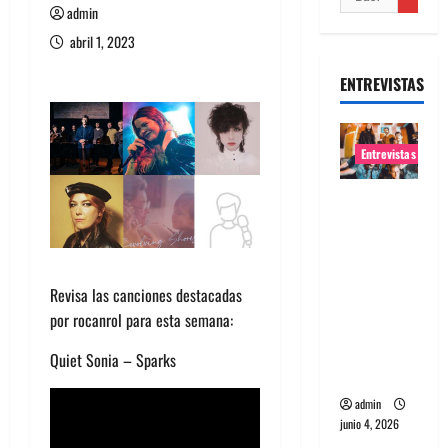
admin
abril 1, 2023
ENTREVISTAS
Entrevistas
Entrevista
banda
Evolfo:
Hablándol
Revisa las canciones destacadas
e
por rocanrol para esta semana:
directame
nte a tu
Quiet Sonia – Sparks
espíritu
admin
junio 4, 2026