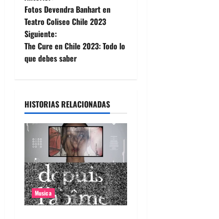
N
Fotos Devendra Banhart en
a
Teatro Coliseo Chile 2023
Siguiente:
v
The Cure en Chile 2023: Todo lo
e
que debes saber
g
a
HISTORIAS RELACIONADAS
c
i
ó
n
Musica
d
Canciones recomendadas