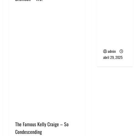
banda
PCR, No
Wave y Art
punk de
Corea del
Sur
admin
abril 29, 2025
The Famous Kelly Craige – So
Condescending