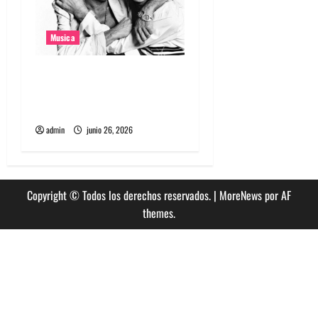
Musica
The Rolling Stones estrenó
nuevo single llamado
Jealous Lover
admin
junio 26, 2026
Copyright © Todos los derechos reservados.
|
MoreNews
por AF
themes.