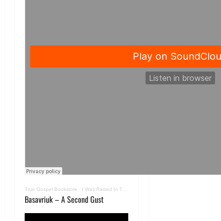
True Gospel Bookstore
·
I Was Raised In The Chivalric Way
Basavriuk – A Second Gust