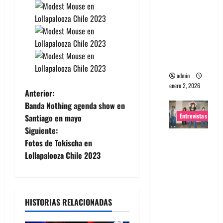
portugues
a
Maquina:
Directo y
visceral
admin
enero 2, 2026
N
Anterior:
Banda Nothing agenda show en
a
Entrevistas
Santiago en mayo
Siguiente:
v
Entrevista
Fotos de Tokischa en
a la banda
e
Lollapalooza Chile 2023
japonesa
g
Zoobombs
: Una
a
energía
HISTORIAS RELACIONADAS
salvaje
c