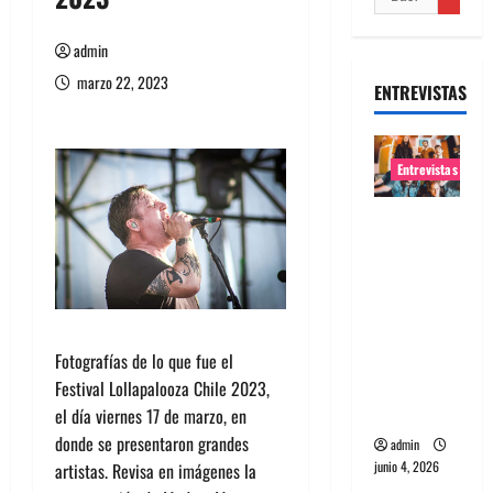
admin
marzo 22, 2023
ENTREVISTAS
Entrevistas
Entrevista
banda
Evolfo:
Hablándol
e
directame
Fotografías de lo que fue el
nte a tu
Festival Lollapalooza Chile 2023,
espíritu
el día viernes 17 de marzo, en
donde se presentaron grandes
admin
junio 4, 2026
artistas. Revisa en imágenes la