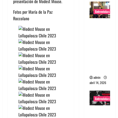
presentación de Modest Mouse.
Fotos por María de la Paz
Entrevistas
Roccolano
Entrevista
Rudy De
Anda:
Conquista
ndo el
mundo,
una tocata
a la vez
admin
abril 14, 2026
Entrevistas
Entrevista
a banda