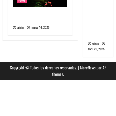
Fotos
banda
PCR, No
Fotos Julieta Venegas en
Wave y Art
REC 2025
punk de
admin
marzo 16, 2025
Corea del
Sur
admin
abril 29, 2025
Copyright © Todos los derechos reservados.
|
MoreNews
por AF
themes.