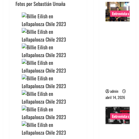
Fotos por Sebastián Umaña
Entrevistas
Entrevista
Rudy De
Anda:
Conquista
ndo el
mundo,
una tocata
a la vez
admin
abril 14, 2026
Entrevistas
Entrevista
a banda