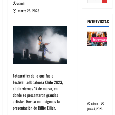
admin
marzo 25, 2023
ENTREVISTAS
Entrevistas
Entrevista
banda
Evolfo:
Hablándol
Fotografías de lo que fue el
e
Festival Lollapalooza Chile 2023,
directame
el día viernes 17 de marzo, en
nte a tu
donde se presentaron grandes
espíritu
artistas. Revisa en imágenes la
admin
presentación de Billie Eilish.
junio 4, 2026