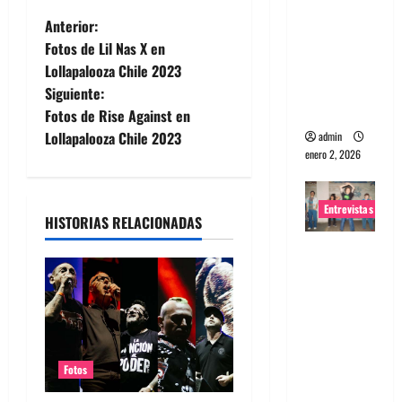
portugues
N
Anterior:
a
Fotos de Lil Nas X en
a
Maquina:
Lollapalooza Chile 2023
Directo y
Siguiente:
v
visceral
Fotos de Rise Against en
e
Lollapalooza Chile 2023
admin
enero 2, 2026
g
Entrevistas
a
HISTORIAS RELACIONADAS
c
Entrevista
a la banda
i
japonesa
Zoobombs
ó
: Una
energía
n
Fotos
salvaje