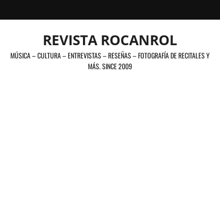
Saltar
al
contenido
REVISTA ROCANROL
MÚSICA – CULTURA – ENTREVISTAS – RESEÑAS – FOTOGRAFÍA DE RECITALES Y
MÁS. SINCE 2009