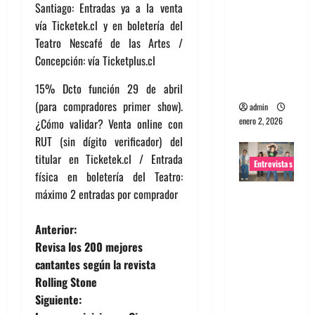
Santiago: Entradas ya a la venta
portugues
vía Ticketek.cl y en boletería del
a
Teatro Nescafé de las Artes /
Maquina:
Concepción: vía Ticketplus.cl
Directo y
visceral
15% Dcto función 29 de abril
(para compradores primer show).
admin
enero 2, 2026
¿Cómo validar? Venta online con
RUT (sin dígito verificador) del
titular en Ticketek.cl / Entrada
Entrevistas
física en boletería del Teatro:
máximo 2 entradas por comprador
Entrevista
a la banda
N
Anterior:
japonesa
Revisa los 200 mejores
Zoobombs
a
cantantes según la revista
: Una
Rolling Stone
energía
v
Siguiente:
salvaje