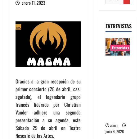
enero 11, 2023
ENTREVISTAS
Entrevistas
Entrevista
banda
Evolfo:
Gracias a la gran recepción de su
Hablándol
primer concierto (28 de abril, casi
e
agotado), el legendario grupo
directame
francés liderado por Christian
nte a tu
Vander adhiere una segunda
espíritu
presentación a su agenda, este
admin
Sábado 29 de abril en Teatro
junio 4, 2026
Nescafé de las Artes.