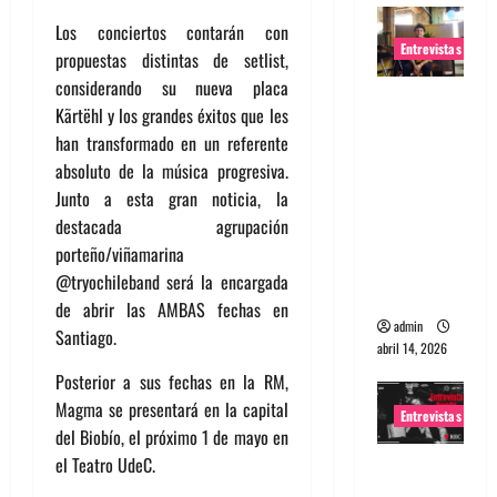
Los conciertos contarán con
Entrevistas
propuestas distintas de setlist,
considerando su nueva placa
Entrevista
Kãrtëhl y los grandes éxitos que les
Rudy De
han transformado en un referente
Anda:
absoluto de la música progresiva.
Conquista
Junto a esta gran noticia, la
ndo el
destacada agrupación
mundo,
porteño/viñamarina
una tocata
@tryochileband será la encargada
a la vez
de abrir las AMBAS fechas en
admin
Santiago.
abril 14, 2026
Posterior a sus fechas en la RM,
Magma se presentará en la capital
Entrevistas
del Biobío, el próximo 1 de mayo en
el Teatro UdeC.
Entrevista
a banda