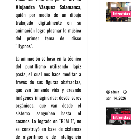
Alejandra Vásquez Salamanca
,
Entrevistas
quién por medio de un dibujo
trabajado digitalmente en su
Entrevista
animación logra plasmar la música
Rudy De
del primer tema del disco
Anda:
“Hypnos”.
Conquista
La animación se basa en la técnica
ndo el
del puntillismo utilizando lápiz
mundo,
pasta, el cual nos hace meditar a
una tocata
través de sus figuras abstractas,
a la vez
que van tomando vida y creando
admin
imágenes imaginarias; desde seres
abril 14, 2026
orgánicos, que van desde el
sistema sanguíneo hasta el
Entrevistas
cosmos. Lo logrado en “REM 1”, no
se construyó en base de sistemas
Entrevista
de algoritmos o de inteligencia
a banda