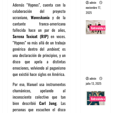
admin
Además “Hypnos”, cuenta con la
noviembre 17,
colaboración del proyecto
2025
ucraniano,
Waveskania
y de la
cantante franco-americana
Entrevistas
fallecida hace un par de años,
Serena Toxicat
(RIP)
en voces.
Entrevista
“Hypnos” va más allá de un trabajo
a The
genérico dentro del
ambient
, es
Wants: Su
una declaración de principios, y un
universo
disco que apela a distintas
distorsion
emociones, volviendo al paganismo
ado
que existió hace siglos en América.
admin
julio 13, 2025
Por eso, Manuel usa instrumentos
chamánicos, apelando al
inconsciente colectivo que tan
Entrevistas
bien describió
Carl Jung
. Las
personas que escuchen el disco
Entrevista: