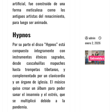
artificial, fue construido de una
portugues
forma meticulosa como los
a
antiguos artistas del renacimiento,
Maquina:
para luego ser animado.
Directo y
visceral
Hypnos
admin
enero 2, 2026
Por su parte el disco “Hypnos” está
compuesto íntegramente con
instrumentos étnicos sagrados,
Entrevistas
desde cascahuillas mapuches
hasta trompetas tibetanas, y
Entrevista
complementado por un clavicordio
a la banda
y un órgano de iglesia. El músico
japonesa
quiso crear un álbum para poder
Zoobombs
sanar el insomnio y el estrés, que
: Una
se multiplicó debido a la
energía
pandemia.
salvaje