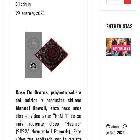
admin
enero 4, 2023
ENTREVISTAS
Entrevistas
Entrevista
banda
Evolfo:
Hablándol
Kasa De Orates
, proyecto solista
e
del músico y productor chileno
directame
Manuel Knwell
, lanzó hace unos
nte a tu
días el vídeo arte: “REM 1” de su
espíritu
más reciente disco “Hypnos”
admin
(2022/ Novutrefall Records). Este
junio 4, 2026
vídeo fue realizado por la artista