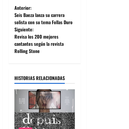
N
Anterior:
Seis Baeza lanza su carrera
a
solista con su tema Follas Duro
Siguiente:
v
Revisa los 200 mejores
e
cantantes según la revista
Rolling Stone
g
a
HISTORIAS RELACIONADAS
c
i
ó
n