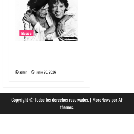
Musica
The Rolling Stones estrenó
nuevo single llamado
Jealous Lover
admin
junio 26, 2026
Copyright © Todos los derechos reservados.
|
MoreNews
por AF
themes.