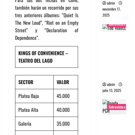
admin
también harán un recorrido por sus
noviembre 17,
tres anteriores álbumes: “Quiet Is
2025
The New Loud”, “Riot on an Empty
Entrevistas
Street” y “Declaration
of
Dependence”.
Entrevista
a The
Wants: Su
KINGS
OF
CONVENIENCE
–
universo
TEATRO DEL LAGO
distorsion
ado
SECTOR
VALOR
admin
julio 13, 2025
Platea Baja
45.000
Entrevistas
Platea Alta
40.000
Entrevista:
Galerí
a
35.000
banda