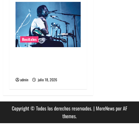
s
Recitales
Tame Impala en Chile: La
historia especial con el
público chileno
admin
julio 18, 2026
Copyright © Todos los derechos reservados.
|
MoreNews
por AF
themes.