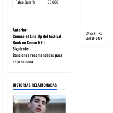
PCR, No
Palco Galerí
a
35.000
Wave y Art
punk de
Corea del
Sur
N
Anterior:
admin
Conoce el Line Up del festival
abril 29, 2025
a
Rock en Conce REC
Siguiente:
v
Canciones recomendadas para
e
esta semana
g
a
HISTORIAS RELACIONADAS
c
i