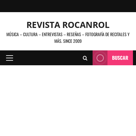
Saltar
al
contenido
REVISTA ROCANROL
MÚSICA – CULTURA – ENTREVISTAS – RESEÑAS – FOTOGRAFÍA DE RECITALES Y
MÁS. SINCE 2009
BUSCAR
Menú
principal