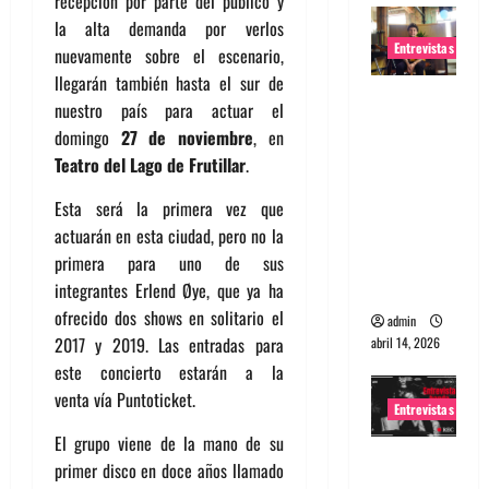
recepción por parte del público y
la alta demanda por verlos
Entrevistas
nuevamente sobre el escenario,
llegarán también hasta el sur de
Entrevista
nuestro país para actuar el
Rudy De
domingo
27 de noviembre
, en
Anda:
Teatro del Lago de Frutillar
.
Conquista
ndo el
Esta será la primera vez que
mundo,
actuarán en esta ciudad, pero no la
una tocata
primera para uno de sus
a la vez
integrantes Erlend Øye, que ya ha
ofrecido dos shows en solitario el
admin
2017 y 2019. Las entradas para
abril 14, 2026
este concierto estarán
a
la
venta ví
a
Puntoticket.
Entrevistas
El grupo viene de la mano de su
Entrevista
primer disco en doce
a
ños llamado
a banda