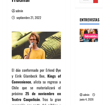
admin
septiembre 21, 2022
ENTREVISTAS
Entrevistas
Entrevista
banda
Evolfo:
Hablándol
El dúo conformado por Erlend Øye
e
y Eirik Glambeck Boe,
Kings
of
directame
Convenience
, alista su regreso
a
nte a tu
Chile que se materializará el
espíritu
próximo
25 de noviembre en
admin
Teatro Caupolicán
. Tras la gran
junio 4, 2026