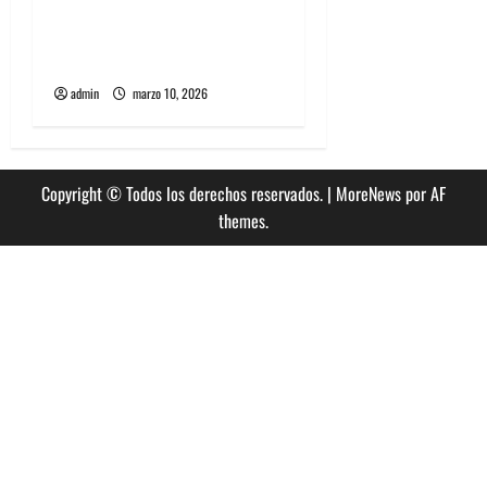
Entradas baratas para
Lollapalooza Chile, la guía
que debes saber
admin
marzo 10, 2026
Copyright © Todos los derechos reservados.
|
MoreNews
por AF
themes.