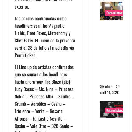
exterior.
Entrevistas
Las bandas confirmadas como
headliners son The Magnetic
Entrevista
Fields, Fleet Foxes, Metronomy y
Rudy De
Chet Faker. El inicio de la preventa
Anda:
será el 28 de julio al mediodía vía
Conquista
Puntoticket.
ndo el
mundo,
El Line up de artistas confirmados
una tocata
que se suman a los headliners
a la vez
hasta ahora son: The Blaze (djs)-
admin
Lucy Dacus – Ms. Nina – Princess
abril 14, 2026
Nokia – Princesa Alba – Soulfia –
Crumb – Aerobica – Cashu –
Friolento – Yorka – Rosario
Entrevistas
Alfonso – Fantastic Negrito –
Entrevista
Cashu – Vale Otro – B2B Saulo –
a banda