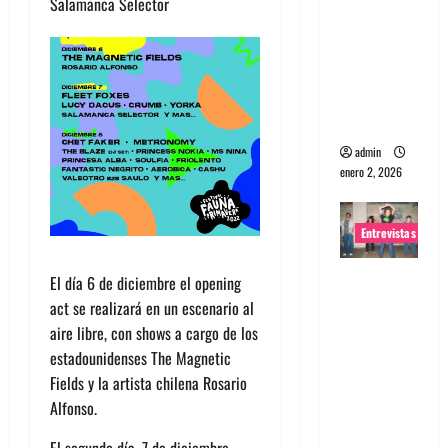
Salamanca Selector
portugues
a
Maquina:
Directo y
visceral
admin
enero 2, 2026
Entrevistas
Entrevista
El día 6 de diciembre el opening
a la banda
act se realizará en un escenario al
japonesa
aire libre, con shows a cargo de los
Zoobombs
estadounidenses The Magnetic
: Una
Fields y la artista chilena Rosario
energía
Alfonso.
salvaje
El segundo día, 7 de diciembre,