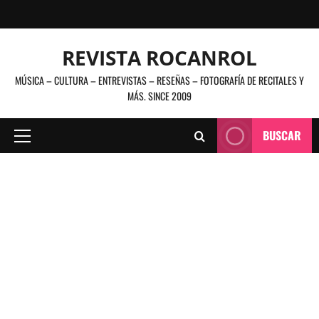
Saltar
al
contenido
REVISTA ROCANROL
MÚSICA – CULTURA – ENTREVISTAS – RESEÑAS – FOTOGRAFÍA DE RECITALES Y
MÁS. SINCE 2009
BUSCAR
Menú
principal