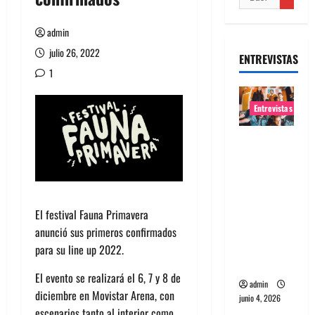
admin
julio 26, 2022
ENTREVISTAS
1
Entrevistas
Entrevista
banda
Evolfo:
Hablándol
e
El festival Fauna Primavera
directame
anunció sus primeros confirmados
nte a tu
para su line up 2022.
espíritu
El evento se realizará el 6, 7 y 8 de
admin
diciembre en Movistar Arena, con
junio 4, 2026
escenarios tanto al interior como