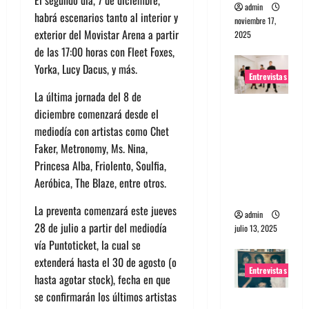
admin
habrá escenarios tanto al interior y
noviembre 17,
exterior del Movistar Arena a partir
2025
de las 17:00 horas con Fleet Foxes,
Yorka, Lucy Dacus, y más.
Entrevistas
La última jornada del 8 de
Entrevista
diciembre comenzará desde el
a The
mediodía con artistas como Chet
Wants: Su
Faker, Metronomy, Ms. Nina,
universo
Princesa Alba, Friolento, Soulfia,
distorsion
Aeróbica, The Blaze, entre otros.
ado
La preventa comenzará este jueves
admin
28 de julio a partir del mediodía
julio 13, 2025
vía Puntoticket, la cual se
extenderá hasta el 30 de agosto (o
Entrevistas
hasta agotar stock), fecha en que
se confirmarán los últimos artistas
Entrevista: