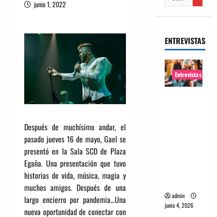
junio 1, 2022
ENTREVISTAS
Entrevistas
Entrevista
banda
Evolfo:
Después de muchísimo andar, el
Hablándol
pasado jueves 16 de mayo, Gael se
e
presentó en la Sala SCD de Plaza
directame
Egaña. Una presentación que tuvo
nte a tu
historias de vida, música, magia y
espíritu
muchos amigos. Después de una
admin
largo encierro por pandemia…Una
junio 4, 2026
nueva oportunidad de conectar con