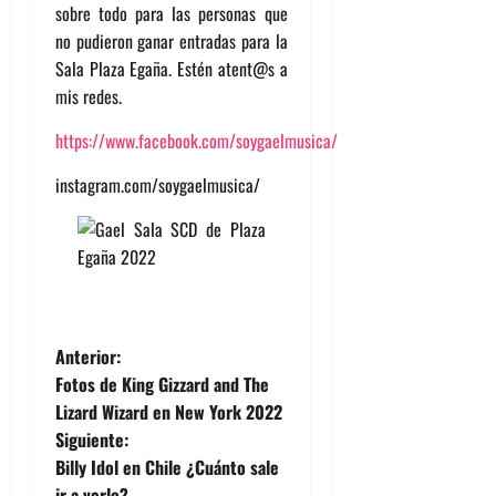
sobre todo para las personas que
no pudieron ganar entradas para la
Sala Plaza Egaña. Estén atent@s a
mis redes.
https://www.facebook.com/soygaelmusica/
instagram.com/soygaelmusica/
N
Anterior:
Fotos de King Gizzard and The
a
Lizard Wizard en New York 2022
Siguiente:
v
Billy Idol en Chile ¿Cuánto sale
ir a verlo?