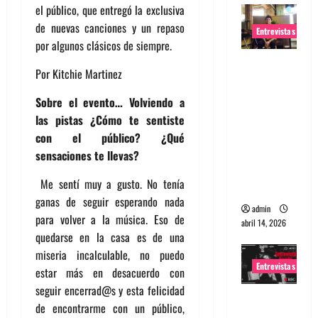
el público, que entregó la exclusiva
de nuevas canciones y un repaso
Entrevistas
por algunos clásicos de siempre.
Entrevista
Por Kitchie Martinez
Rudy De
Anda:
Sobre el evento… Volviendo a
Conquista
las pistas ¿Cómo te sentiste
ndo el
con el público? ¿Qué
mundo,
sensaciones te llevas?
una tocata
Me sentí muy a gusto. No tenía
a la vez
ganas de seguir esperando nada
admin
para volver a la música. Eso de
abril 14, 2026
quedarse en la casa es de una
miseria incalculable, no puedo
Entrevistas
estar más en desacuerdo con
seguir encerrad@s y esta felicidad
Entrevista
de encontrarme con un público,
a banda