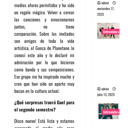
admin
medios aforos permitidos y ha sido
noviembre 17,
un regalo mágico. Volver a corear
2025
las canciones y emocionarnos
juntos, no tiene
Entrevistas
comparación.
Sobre los invitados
son amigos de toda la vida
Entrevista
artística, el Gonza de Planetano lo
a The
conocí este año y le declaré mi
Wants: Su
admiración por lo que hicieron
universo
como banda y sus composiciones.
distorsion
Ese grupo me ha inspirado mucho y
ado
creo que han sido un aporte muy
admin
bacan en la cultura actual.
julio 13, 2025
¿Qué sorpresas traerá Gael para
el segundo semestre?
Entrevistas
Disco nuevo! Está listo y estamos
Entrevista: