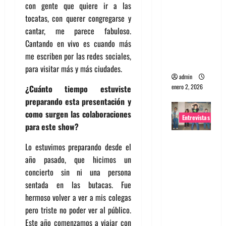
con gente que quiere ir a las
portugues
tocatas, con querer congregarse y
a
cantar, me parece fabuloso.
Maquina:
Cantando en vivo es cuando más
Directo y
me escriben por las redes sociales,
visceral
para visitar más y más ciudades.
admin
enero 2, 2026
¿Cuánto tiempo estuviste
preparando esta presentación y
como surgen las colaboraciones
Entrevistas
para este show?
Entrevista
Lo estuvimos preparando desde el
a la banda
año pasado, que hicimos un
japonesa
concierto sin ni una persona
Zoobombs
sentada en las butacas. Fue
: Una
hermoso volver a ver a mis colegas
energía
pero triste no poder ver al público.
salvaje
Este año comenzamos a viajar con