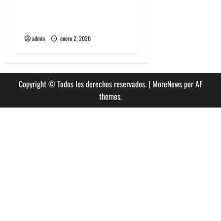
Entrevista a banda
portuguesa Maquina:
Directo y visceral
admin
enero 2, 2026
Copyright © Todos los derechos reservados.
|
MoreNews
por AF
themes.