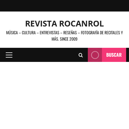
Saltar
al
contenido
REVISTA ROCANROL
MÚSICA – CULTURA – ENTREVISTAS – RESEÑAS – FOTOGRAFÍA DE RECITALES Y
MÁS. SINCE 2009
BUSCAR
Menú
principal