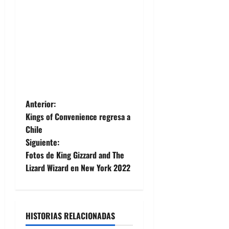
N
Anterior:
Kings of Convenience regresa a
a
Chile
Siguiente:
v
Fotos de King Gizzard and The
e
Lizard Wizard en New York 2022
g
a
HISTORIAS RELACIONADAS