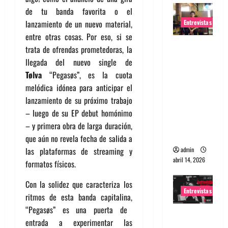
de tu banda favorita o el
Entrevistas
lanzamiento de un nuevo material,
entre otras cosas. Por eso, si se
Entrevista
trata de ofrendas prometedoras, la
Rudy De
llegada del nuevo single de
Anda:
Tølva
“
Pegasøs
”,
es la cuota
Conquista
melódica idónea para anticipar el
ndo el
lanzamiento de su próximo trabajo
mundo,
– luego de su EP debut homónimo
una tocata
– y primera obra de larga duración,
a la vez
que aún no revela fecha de salida a
admin
las plataformas de streaming y
abril 14, 2026
formatos físicos.
Con la solidez que caracteriza los
Entrevistas
ritmos de esta banda capitalina
,
“
Pegasøs
”
es una puerta de
Entrevista
entrada a experimentar las
a banda