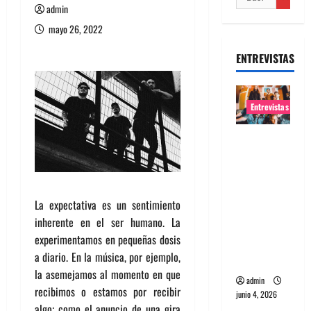
admin
mayo 26, 2022
ENTREVISTAS
Entrevistas
Entrevista
banda
Evolfo:
Hablándol
La expectativa es un sentimiento
e
inherente en el ser humano. La
directame
experimentamos en pequeñas dosis
nte a tu
a diario. En la música, por ejemplo,
espíritu
la asemejamos al momento en que
admin
recibimos o estamos por recibir
junio 4, 2026
algo; como el anuncio de una gira