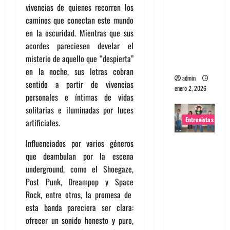
vivencias de quienes recorren los
portugues
caminos que conectan este mundo
a
en la oscuridad. Mientras que sus
Maquina:
acordes pareciesen develar el
Directo y
misterio de aquello que “despierta”
visceral
en la noche, sus letras cobran
admin
sentido a partir de vivencias
enero 2, 2026
personales e íntimas de vidas
solitarias e iluminadas por luces
Entrevistas
artificiales.
Entrevista
Influenciados por varios géneros
a la banda
que deambulan por la escena
japonesa
underground
, como el
Shoegaze
,
Zoobombs
Post Punk,
Dream
pop y
Space
: Una
Rock
, entre otros, la promesa de
energía
esta banda pareciera ser clara:
salvaje
ofrecer un sonido honesto y puro,