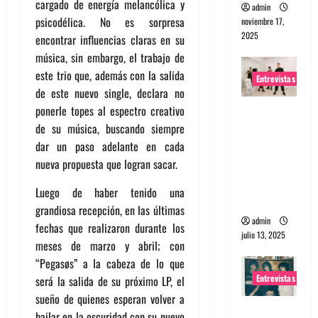
cargado de energía melancólica y
admin
psicodélica. No es sorpresa
noviembre 17,
2025
encontrar influencias claras en su
música, sin embargo, el trabajo de
este trio que, además con la salida
Entrevistas
de este nuevo single, declara no
ponerle topes al espectro creativo
Entrevista
de su música, buscando siempre
a The
dar un paso adelante en cada
Wants: Su
nueva propuesta que logran sacar.
universo
distorsion
Luego de haber tenido una
ado
grandiosa recepción, en las últimas
admin
fechas que realizaron durante los
julio 13, 2025
meses de marzo y abril; con
“
Pegasøs
”
a la cabeza de lo que
Entrevistas
será la salida de su próximo LP, el
sueño de quienes esperan volver a
Entrevista:
bailar en la oscuridad con su nuevo