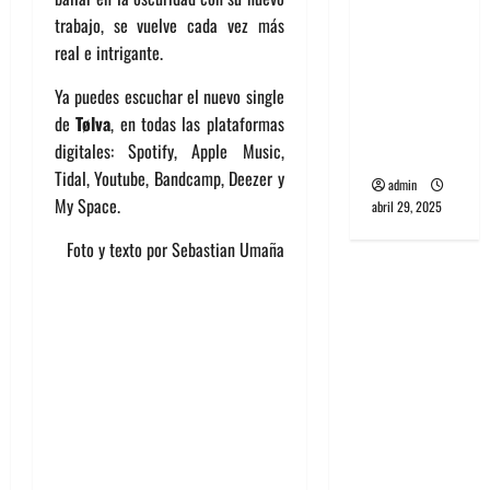
banda
trabajo, se vuelve cada vez más
PCR, No
real e intrigante.
Wave y Art
Ya puedes escuchar el nuevo single
punk de
de
Tølva
, en todas las plataformas
Corea del
digitales: Spotify, Apple Music,
Sur
Tidal, Youtube, Bandcamp, Deezer y
admin
My Space.
abril 29, 2025
Foto y texto por Sebastian Umaña