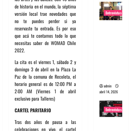
de historia en el mundo, la séptima
Entrevistas
versión local trae novedades que
no te puedes perder si ya
Entrevista
reservaste tu entrada. Es por eso
Rudy De
que acá te contamos todo lo que
Anda:
necesitas saber de WOMAD Chile
Conquista
2022.
ndo el
La cita es el viernes 1, sábado 2 y
mundo,
domingo 3 de abril en la Plaza La
una tocata
Paz de la comuna de Recoleta, el
a la vez
horario general es de 12:00 PM a
admin
2:00 AM (Viernes 1 de abril
abril 14, 2026
exclusivo para Talleres)
CARTEL PARITARIO
Entrevistas
Tras dos años de pausa a las
Entrevista
celebraciones en vivo, el cartel
a banda