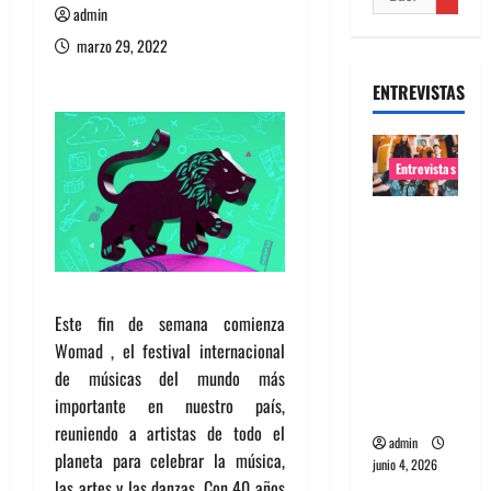
admin
marzo 29, 2022
ENTREVISTAS
Entrevistas
Entrevista
banda
Evolfo:
Hablándol
Este fin de semana comienza
e
Womad , el festival internacional
directame
de músicas del mundo más
nte a tu
importante en nuestro país,
espíritu
reuniendo a artistas de todo el
admin
planeta para celebrar la música,
junio 4, 2026
las artes y las danzas. Con 40 años