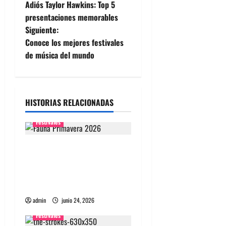
Adiós Taylor Hawkins: Top 5
a
presentaciones memorables
Siguiente:
v
Conoce los mejores festivales
e
de música del mundo
g
a
HISTORIAS RELACIONADAS
c
Festivales
i
Fauna Primavera 2026
ó
Chile: Artistas, entradas,
fechas y guía completa del
n
festival
admin
junio 24, 2026
d
Festivales