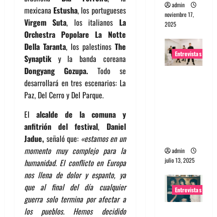
admin
mexicana
Estusha
, los portugueses
noviembre 17,
Virgem Suta
, los italianos
La
2025
Orchestra Popolare La Notte
Della Taranta
, los palestinos
The
Entrevistas
Synaptik
y la banda coreana
Dongyang Gozupa.
Todo se
Entrevista
desarrollará en tres escenarios:
La
a The
Paz, Del Cerro y Del Parque.
Wants: Su
universo
El
alcalde de la comuna y
distorsion
anfitrión del festival
,
Daniel
ado
Jadue,
señaló que:
«estamos en un
momento muy complejo para la
admin
julio 13, 2025
humanidad. El conflicto en Europa
nos llena de dolor y espanto, ya
que al final del día cualquier
Entrevistas
guerra solo termina por afectar a
los pueblos. Hemos decidido
Entrevista: