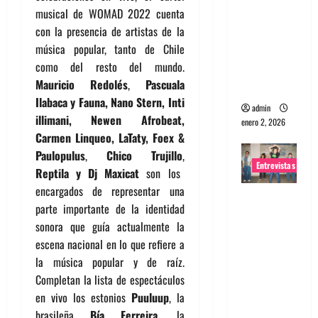
musical de WOMAD 2022 cuenta
portugues
con la presencia de artistas de la
a
música popular, tanto de Chile
Maquina:
como del resto del mundo.
Directo y
Mauricio Redolés
,
Pascuala
visceral
Ilabaca y Fauna, Nano Stern, Inti
admin
illimani, Newen Afrobeat,
enero 2, 2026
Carmen Linqueo, LaTaty, Foex &
Paulopulus
,
Chico Trujillo
,
Entrevistas
Reptila y Dj Maxicat
son los
encargados de representar una
Entrevista
parte importante de la identidad
a la banda
sonora que guía actualmente la
japonesa
escena nacional en lo que refiere a
Zoobombs
la música popular y de raíz.
: Una
Completan la lista de espectáculos
energía
en vivo los estonios
Puuluup
, la
salvaje
brasileña
Bía Ferreira
, la