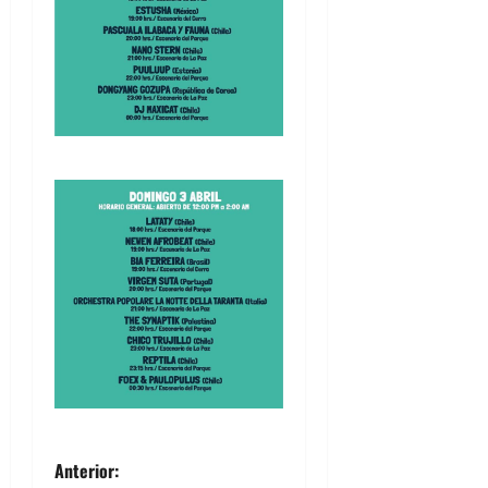
N
Anterior: