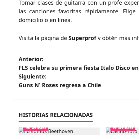
Tomar clases de guitarra con un profe expe
las canciones favoritas rápidamente. Elig
domicilio o en linea.
Visita la página de
Superprof
y obtén más in
N
Anterior:
FLS celebra su primera fiesta Italo Disco 
a
Siguiente:
v
Guns N’ Roses regresa a Chile
e
g
HISTORIAS RELACIONADAS
a
Tendencias
Tendencias
c