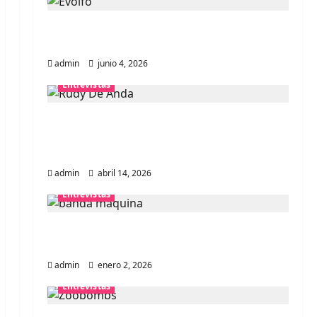
Entrevista banda Evolfo: Hablándole
directamente a tu espíritu
admin
junio 4, 2026
Entrevistas
Entrevista Rudy De Anda:
Conquistando el mundo, una tocata a
la vez
admin
abril 14, 2026
Entrevistas
Entrevista a banda portuguesa
Maquina: Directo y visceral
admin
enero 2, 2026
Entrevistas