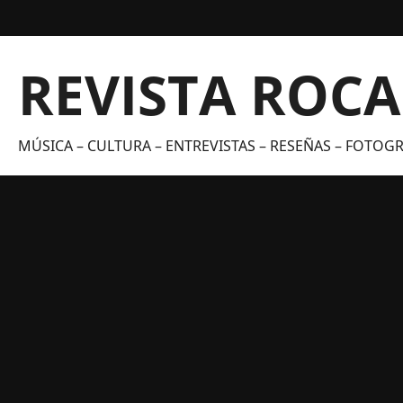
Saltar
al
contenido
REVISTA ROC
MÚSICA – CULTURA – ENTREVISTAS – RESEÑAS – FOTOGRA