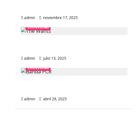
Entrevista a la banda japonesa
Zoobombs: Una energía salvaje
admin
noviembre 17, 2025
Entrevistas
Entrevista a The Wants: Su universo
distorsionado
admin
julio 13, 2025
Entrevistas
Entrevista: banda PCR, No Wave y Art
punk de Corea del Sur
admin
abril 29, 2025