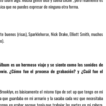
ento sobre algo. Mucha gente dice y suena cliché , pero realmente es
sica que no puedes expresar de ninguna otra forma.
 buenos (risas), Sparklehorse, Nick Drake, Elliott Smith, muchos
s).
l álbum es un hermoso viaje y se siente como los sonidos de
owie. ¿Cómo fue el proceso de grabación? y ¿Cuál fue el
Brooklyn, es básicamente el mismo tipo de set up que tengo en mi
ía que guardaba en mi armario y la sacaba cada vez que necesitaba
mpo en grabar porque tenía que trabajar las partes en mi cabeza,