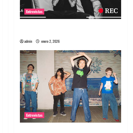
Entrevistas
Entrevista a banda portuguesa Maquina:
Directo y visceral
admin
enero 2, 2026
Entrevistas
Entrevista a la banda japonesa Zoobombs: Una