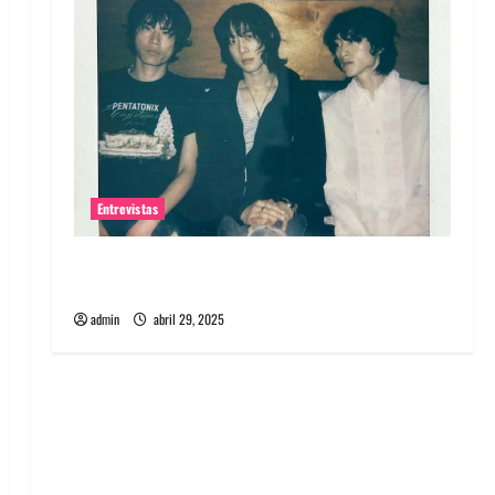
Entrevistas
Entrevista: banda PCR, No Wave y Art punk de
Corea del Sur
admin
abril 29, 2025