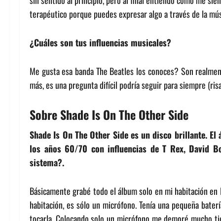
sin sentido al principio, pero al final entiendo cómo me si
terapéutico porque puedes expresar algo a través de la mú
¿Cuáles son tus influencias musicales?
Me gusta esa banda The Beatles los conoces? Son realmente
más, es una pregunta difícil podría seguir para siempre (risa
Sobre
Shade Is On The Other Side
Shade Is On The Other Side es un disco brillante. E
los años 60/70 con influencias de T Rex, David B
sistema?.
Básicamente grabé todo el álbum solo en mi habitación en 
habitación, es sólo un micrófono. Tenía una pequeña bater
tocarla. Colocando solo un micrófono me demoré mucho tie