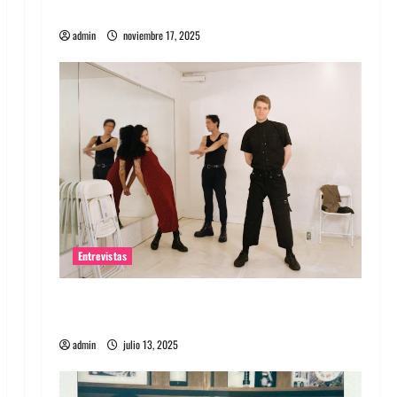
energía salvaje
admin
noviembre 17, 2025
Entrevistas
Entrevista a The Wants: Su universo
distorsionado
admin
julio 13, 2025