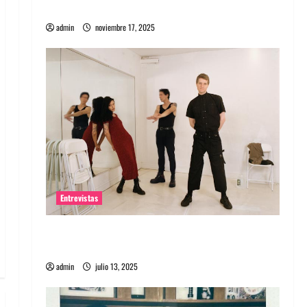
energía salvaje
admin
noviembre 17, 2025
Entrevistas
Entrevista a The Wants: Su universo
distorsionado
admin
julio 13, 2025