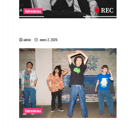
Entrevistas
Entrevista a banda portuguesa Maquina:
Directo y visceral
admin
enero 2, 2026
Entrevistas
Entrevista a la banda japonesa Zoobombs: Una