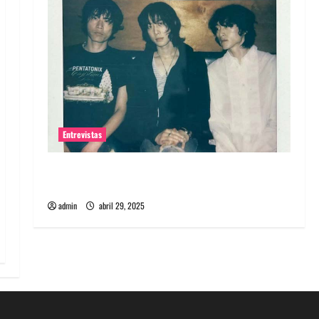
Entrevistas
Entrevista: banda PCR, No Wave y Art punk de
Corea del Sur
admin
abril 29, 2025