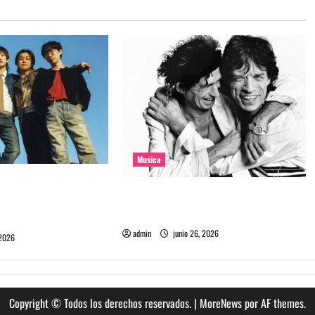
Musica
e la banda coreana
The Rolling Stones estrenó nuevo
mado Molecular
single llamado Jealous Lover
admin
junio 26, 2026
 2026
Copyright © Todos los derechos reservados.
|
MoreNews
por AF themes.