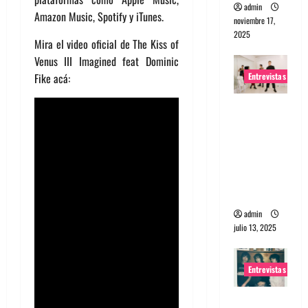
admin
Amazon Music, Spotify y iTunes.
noviembre 17,
2025
Mira el video oficial de The Kiss of
Venus III Imagined feat Dominic
Entrevistas
Fike acá:
Entrevista
a The
Wants: Su
universo
distorsion
ado
admin
julio 13, 2025
Entrevistas
Entrevista: