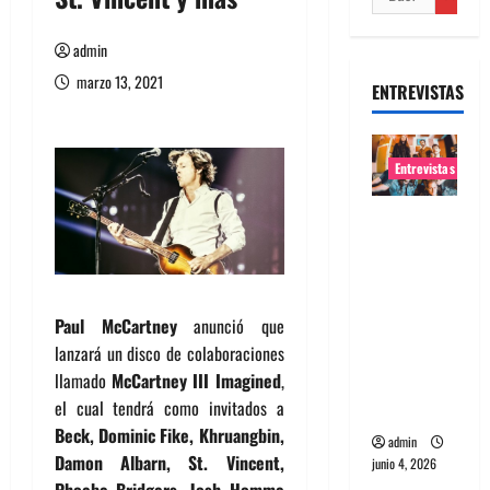
admin
marzo 13, 2021
ENTREVISTAS
Entrevistas
Entrevista
banda
Evolfo:
Hablándol
Paul McCartney
anunció que
e
lanzará un disco de colaboraciones
directame
llamado
McCartney III Imagined
,
nte a tu
el cual tendrá como invitados a
espíritu
Beck, Dominic Fike, Khruangbin,
admin
Damon Albarn, St.
Vincent,
junio 4, 2026