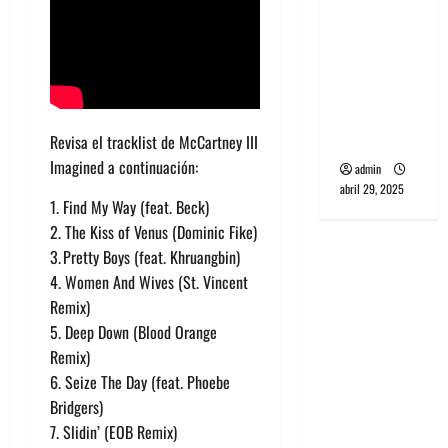
banda
PCR, No
Wave y Art
punk de
Corea del
Sur
Revisa el tracklist de McCartney III
Imagined a continuación:
admin
abril 29, 2025
1. Find My Way (feat. Beck)
2. The Kiss of Venus (Dominic Fike)
3. Pretty Boys (feat. Khruangbin)
4. Women And Wives (St. Vincent
Remix)
5. Deep Down (Blood Orange
Remix)
6. Seize The Day (feat. Phoebe
Bridgers)
7. Slidin’ (EOB Remix)