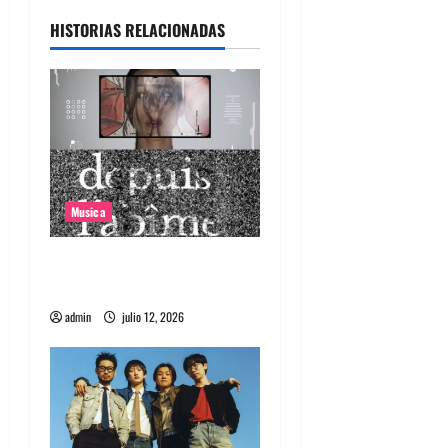
a
HISTORIAS RELACIONADAS
c
i
ó
n
Musica
d
Canciones recomendadas
e
para el 2026
e
admin
julio 12, 2026
n
t