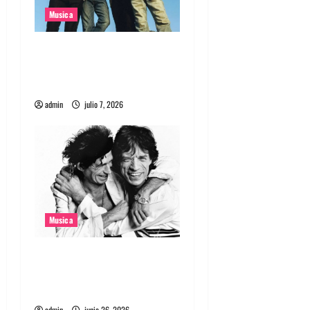
r
Musica
a
Nuevo single de la banda
d
coreana Silica Gel llamado
a
Molecular Gastronomy
admin
julio 7, 2026
s
Musica
The Rolling Stones estrenó
nuevo single llamado
Jealous Lover
admin
junio 26, 2026