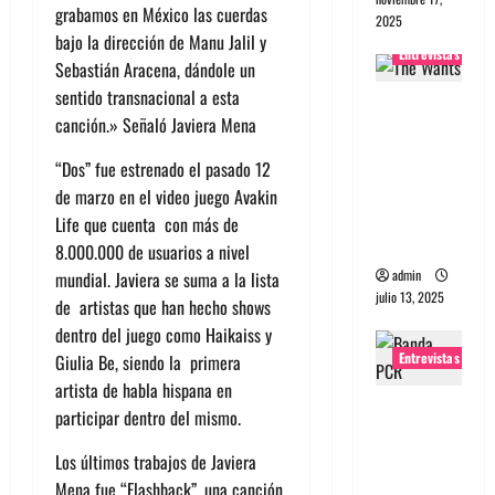
grabamos en México las cuerdas
2025
bajo la dirección de Manu Jalil y
Entrevistas
Sebastián Aracena, dándole un
sentido transnacional a esta
Entrevista
canción.» Señaló Javiera Mena
a The
Wants: Su
“Dos” fue estrenado el pasado 12
universo
de marzo en el video juego Avakin
distorsion
Life que cuenta con más de
ado
8.000.000 de usuarios a nivel
admin
mundial. Javiera se suma a la lista
julio 13, 2025
de artistas que han hecho shows
dentro del juego como Haikaiss y
Entrevistas
Giulia Be, siendo la primera
artista de habla hispana en
Entrevista:
participar dentro del mismo.
banda
Los últimos trabajos de Javiera
PCR, No
Mena fue “Flashback”, una canción
Wave y Art