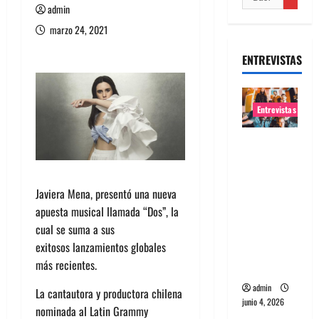
admin
marzo 24, 2021
ENTREVISTAS
Entrevistas
Entrevista
banda
Evolfo:
Javiera Mena, presentó una nueva
Hablándol
apuesta musical llamada “Dos”, la
e
cual se suma a sus
directame
exitosos lanzamientos globales
nte a tu
más recientes.
espíritu
admin
La cantautora y productora chilena
junio 4, 2026
nominada al Latin Grammy