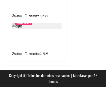
psicodelia, carisma en una
a
noche calurosa de Santiago
s
admin
diciembre 5, 2025
Destacados
Diplo encabezará primera
edición de Summer Dance
en enero en Viña del Mar
admin
noviembre 7, 2025
Copyright © Todos los derechos reservados.
|
MoreNews
por AF
themes.