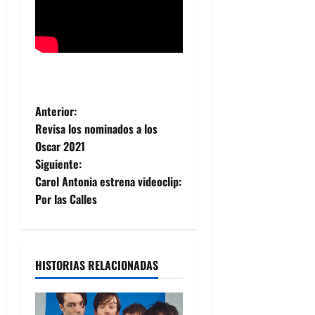
N
Anterior:
Revisa los nominados a los
a
Oscar 2021
Siguiente:
v
Carol Antonia estrena videoclip:
e
Por las Calles
g
a
HISTORIAS RELACIONADAS
c