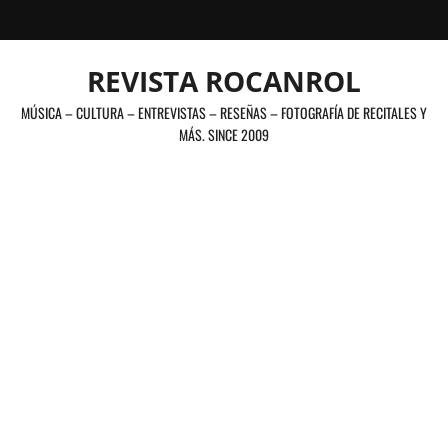
Saltar
al
contenido
REVISTA ROCANROL
MÚSICA – CULTURA – ENTREVISTAS – RESEÑAS – FOTOGRAFÍA DE RECITALES Y
MÁS. SINCE 2009