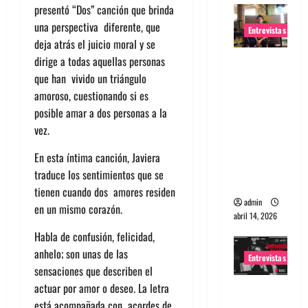
presentó “Dos” canción que brinda
una perspectiva diferente, que
Entrevistas
deja atrás el juicio moral y se
dirige a todas aquellas personas
Entrevista
que han vivido un triángulo
Rudy De
amoroso, cuestionando si es
Anda:
posible amar a dos personas a la
Conquista
vez.
ndo el
mundo,
En esta íntima canción, Javiera
una tocata
traduce los sentimientos que se
a la vez
tienen cuando dos amores residen
admin
en un mismo corazón.
abril 14, 2026
Habla de confusión, felicidad,
anhelo; son unas de las
Entrevistas
sensaciones que describen el
actuar por amor o deseo. La letra
Entrevista
está acompañada con acordes de
a banda