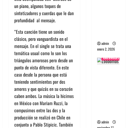
un piano, algunos toques de
portugues
sintetizadores y cuerdas que le dan
a
profundidad al mensaje.
Maquina:
Directo y
“Esta canción tiene un sonido
visceral
clásico, pero vanguardista en el
admin
mensaje. En el single se trata una
enero 2, 2026
temática usual como lo son los
Entrevistas
triángulos amorosos pero desde un
punto de vista diferente. En este
Entrevista
caso desde la persona que está
a la banda
teniendo sentimientos por dos
japonesa
amores y que quizás en su corazón
Zoobombs
caben ambos. La música la hicimos
: Una
en México con Mariam Ruzzi, la
energía
compusimos entre las dos y la
salvaje
producción se realizó en Chile en
admin
conjunto a Pablo Stipicic. También
noviembre 17,