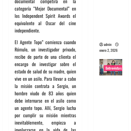
documental competirá en la
portugues
categoría “Mejor Documental” en
a
los Independent Spirit Awards el
Maquina:
equivalente al Oscar del cine
Directo y
independiente.
visceral
El Agente Topo” comienza cuando
admin
Rómulo, un investigador privado,
enero 2, 2026
recibe de parte de una clienta el
encargo de investigar sobre el
Entrevistas
estado de salud de su madre, quien
vive en un asilo. Para llevar a cabo
Entrevista
la misión contrata a Sergio, un
a la banda
hombre viudo de 83 años quien
japonesa
debe internarse en el asilo como
Zoobombs
un agente topo. Allí, Sergio lucha
: Una
por cumplir su misión mientras
energía
inevitablemente, empieza a
salvaje
involucrarse en la vida de las