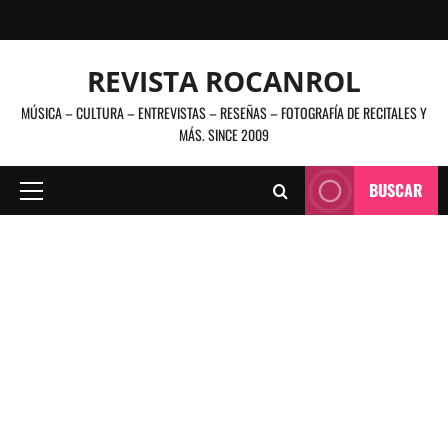
Saltar
al
contenido
REVISTA ROCANROL
MÚSICA – CULTURA – ENTREVISTAS – RESEÑAS – FOTOGRAFÍA DE RECITALES Y
MÁS. SINCE 2009
BUSCAR
Menú
principal