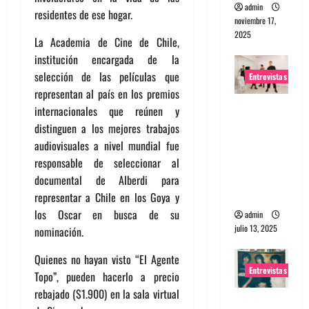
admin
residentes de ese hogar.
noviembre 17,
2025
La Academia de Cine de Chile,
institución encargada de la
selección de las películas que
Entrevistas
representan al país en los premios
Entrevista
internacionales que reúnen y
a The
distinguen a los mejores trabajos
Wants: Su
audiovisuales a nivel mundial fue
universo
responsable de seleccionar al
distorsion
documental de Alberdi para
ado
representar a Chile en los Goya y
los Oscar en busca de su
admin
julio 13, 2025
nominación.
Quienes no hayan visto “El Agente
Entrevistas
Topo”, pueden hacerlo a precio
rebajado ($1.900) en la sala virtual
Entrevista: