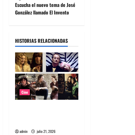
v
Escucha el nuevo tema de José
e
González llamado El Invento
g
a
HISTORIAS RELACIONADAS
c
i
ó
n
Cine
d
Top 5: Soundtracks icónicos
e
para verdaderos melómanos
(parte 1)
e
admin
julio 21, 2026