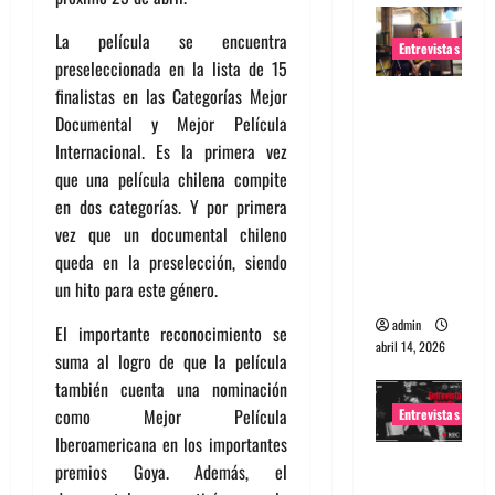
La película se encuentra
Entrevistas
preseleccionada en la lista de 15
finalistas en las Categorías Mejor
Entrevista
Documental y Mejor Película
Rudy De
Internacional. Es la primera vez
Anda:
que una película chilena compite
Conquista
en dos categorías. Y por primera
ndo el
vez que un documental chileno
mundo,
queda en la preselección, siendo
una tocata
un hito para este género.
a la vez
admin
El importante reconocimiento se
abril 14, 2026
suma al logro de que la película
también cuenta una nominación
como Mejor Película
Entrevistas
Iberoamericana en los importantes
Entrevista
premios Goya. Además, el
a banda