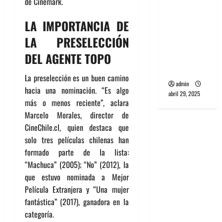
de Cinemark.
banda
PCR, No
LA IMPORTANCIA DE
Wave y Art
LA PRESELECCIÓN
punk de
DEL AGENTE TOPO
Corea del
Sur
La preselección es un buen camino
admin
hacia una nominación. “Es algo
abril 29, 2025
más o menos reciente”, aclara
Marcelo Morales, director de
CineChile.cl, quien destaca que
solo tres películas chilenas han
formado parte de la lista:
“Machuca” (2005); “No” (2012), la
que estuvo nominada a Mejor
Película Extranjera y “Una mujer
fantástica” (2017), ganadora en la
categoría.