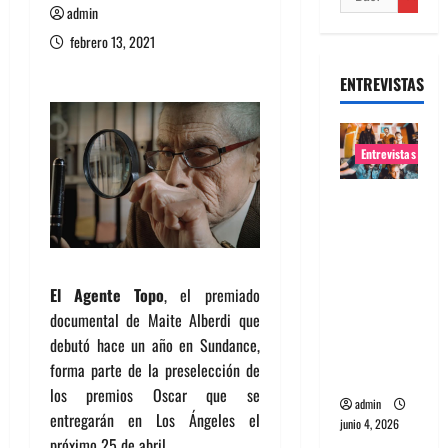
admin
febrero 13, 2021
ENTREVISTAS
Entrevistas
Entrevista
banda
Evolfo:
Hablándol
El Agente Topo
, el premiado
e
documental de Maite Alberdi que
directame
debutó hace un año en Sundance,
nte a tu
forma parte de la preselección de
espíritu
los premios Oscar que se
admin
entregarán en Los Ángeles el
junio 4, 2026
próximo 25 de abril.