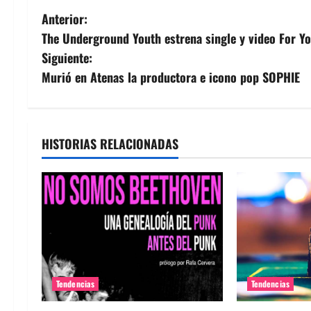
N
Anterior:
The Underground Youth estrena single y video For Y
a
Siguiente:
v
Murió en Atenas la productora e icono pop SOPHIE
e
g
HISTORIAS RELACIONADAS
a
c
i
ó
n
Tendencias
Tendencias