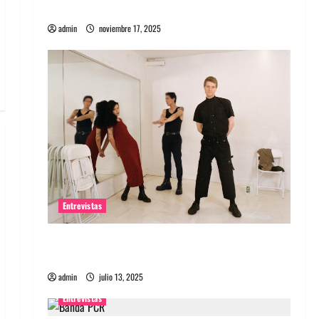
energía salvaje
admin
noviembre 17, 2025
Entrevistas
Entrevista a The Wants: Su universo
distorsionado
admin
julio 13, 2025
Entrevistas