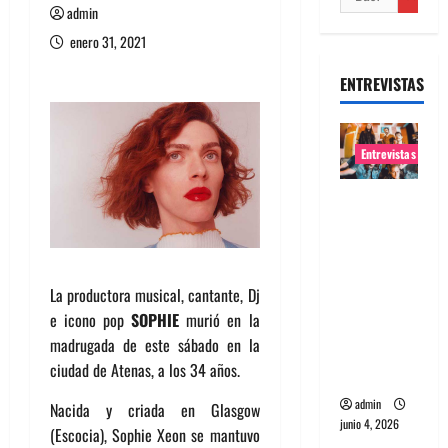
admin
enero 31, 2021
ENTREVISTAS
Entrevistas
Entrevista
banda
Evolfo:
Hablándol
La productora musical, cantante, Dj
e
e icono pop
SOPHIE
murió en la
directame
madrugada de este sábado en la
nte a tu
ciudad de Atenas, a los 34 años.
espíritu
admin
Nacida y criada en Glasgow
junio 4, 2026
(Escocia), Sophie Xeon se mantuvo