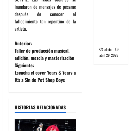
banda
inundaron de mensajes de pésame
PCR, No
después de conocer el
Wave y Art
fallecimiento tan repentino de la
punk de
artista.
Corea del
Sur
N
Anterior:
admin
Taller de producción musical,
a
abril 29, 2025
edición, mezcla y masterización
Siguiente:
v
Escucha el cover Years & Years a
e
It’s a Sin de Pet Shop Boys
g
a
HISTORIAS RELACIONADAS
c