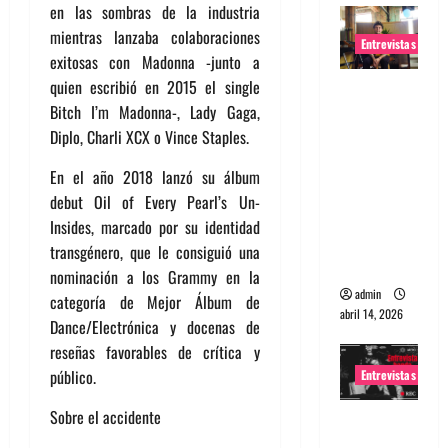
en las sombras de la industria
mientras lanzaba colaboraciones
Entrevistas
exitosas con Madonna -junto a
quien escribió en 2015 el single
Entrevista
Bitch I’m Madonna-, Lady Gaga,
Rudy De
Diplo, Charli XCX o Vince Staples.
Anda:
Conquista
En el año 2018 lanzó su álbum
ndo el
debut Oil of Every Pearl’s Un-
mundo,
Insides, marcado por su identidad
una tocata
transgénero, que le consiguió una
a la vez
nominación a los Grammy en la
admin
categoría de Mejor Álbum de
abril 14, 2026
Dance/Electrónica y docenas de
reseñas favorables de crítica y
público.
Entrevistas
Sobre el accidente
Entrevista
a banda