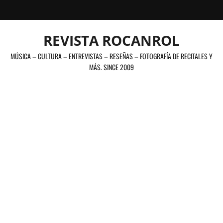
Saltar
al
contenido
REVISTA ROCANROL
MÚSICA – CULTURA – ENTREVISTAS – RESEÑAS – FOTOGRAFÍA DE RECITALES Y
MÁS. SINCE 2009