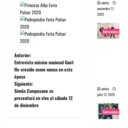
admin
noviembre 17,
2025
Entrevistas
Entrevista
a The
N
Anterior:
Wants: Su
Entrevista músico nacional Gael:
universo
a
He crecido como nunca en esta
distorsion
época
v
ado
Siguiente:
admin
e
Simón Campusano se
julio 13, 2025
presentará en vivo el sábado 12
g
de diciembre
Entrevistas
a
Entrevista: