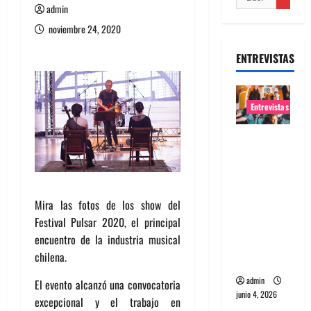
admin
noviembre 24, 2020
ENTREVISTAS
Entrevistas
Entrevista
banda
Evolfo:
Hablándol
Mira las fotos de los show del
e
Festival Pulsar 2020, el principal
directame
encuentro de la industria musical
nte a tu
chilena.
espíritu
admin
El evento alcanzó una convocatoria
junio 4, 2026
excepcional y el trabajo en