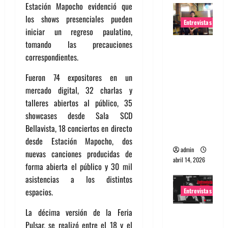
Estación Mapocho evidenció que
los shows presenciales pueden
Entrevistas
iniciar un regreso paulatino,
tomando las precauciones
Entrevista
correspondientes.
Rudy De
Anda:
Fueron 74 expositores en un
Conquista
mercado digital, 32 charlas y
ndo el
talleres abiertos al público, 35
mundo,
showcases desde Sala SCD
una tocata
Bellavista, 18 conciertos en directo
a la vez
desde Estación Mapocho, dos
admin
nuevas canciones producidas de
abril 14, 2026
forma abierta el público y 30 mil
asistencias a los distintos
espacios.
Entrevistas
La décima versión de la Feria
Entrevista
Pulsar, se realizó entre el 18 y el
a banda