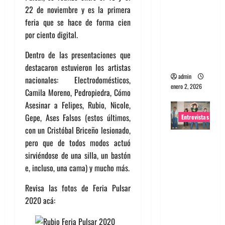
22 de noviembre y es la primera
portugues
feria que se hace de forma cien
a
por ciento digital.
Maquina:
Directo y
Dentro de las presentaciones que
visceral
destacaron estuvieron los artistas
admin
nacionales: Electrodomésticos,
enero 2, 2026
Camila Moreno, Pedropiedra, Cómo
Asesinar a Felipes, Rubio, Nicole,
Gepe, Ases Falsos (estos últimos,
Entrevistas
con un Cristóbal Briceño lesionado,
Entrevista
pero que de todos modos actuó
a la banda
sirviéndose de una silla, un bastón
japonesa
e, incluso, una cama) y mucho más.
Zoobombs
Revisa las fotos de Feria Pulsar
: Una
2020 acá:
energía
salvaje