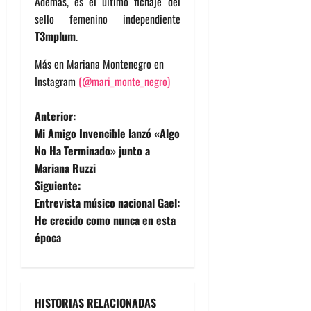
Además, es el último fichaje del
sello femenino independiente
T3mplum
.
Más en
Mariana Montenegro en
Instagram
(@mari_monte_negro)
N
Anterior:
Mi Amigo Invencible lanzó «Algo
a
No Ha Terminado» junto a
Mariana Ruzzi
v
Siguiente:
e
Entrevista músico nacional Gael:
He crecido como nunca en esta
g
época
a
c
HISTORIAS RELACIONADAS