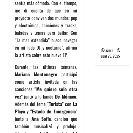
sentía más cómoda. Con el tiempo,
banda
me di cuenta de que en mi
PCR, No
proyecto conviven dos mundos: pop
Wave y Art
y electrónica, canciones y tracks,
punk de
baladas y temas para bailar. Con
Corea del
“La mar extendida” busco navegar
Sur
en mi lado DJ y nocturno”, afirma
admin
la artista sobre este nuevo EP.
abril 29, 2025
Durante las últimas semanas,
Mariana Montenegro
participó
como artista invitada en las
canciones “
Me quiero solo otra
vez
” junto a la banda
De Mónaco
.
Además del tema “
Turista
” con
La
Playa
y “
Estado de Emergencia
”
junto a
Ana Sofía
, canción que
también musicalizó y produjo.