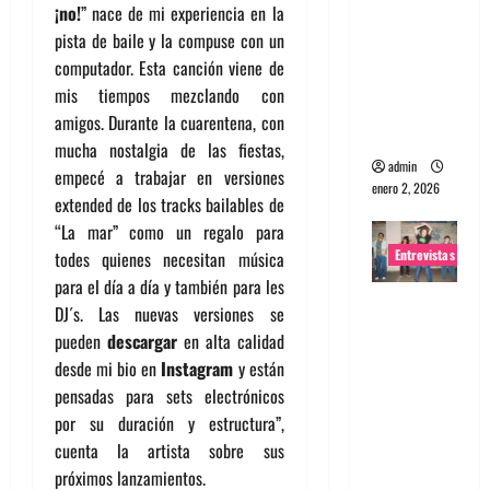
¡no!
” nace de mi experiencia en la
portugues
pista de baile y la compuse con un
a
computador. Esta canción viene de
Maquina:
mis tiempos mezclando con
Directo y
amigos. Durante la cuarentena, con
visceral
mucha nostalgia de las fiestas,
admin
empecé a trabajar en versiones
enero 2, 2026
extended de los tracks bailables de
“La mar” como un regalo para
Entrevistas
todes quienes necesitan música
para el día a día y también para les
Entrevista
DJ´s. Las nuevas versiones se
a la banda
pueden
descargar
en alta calidad
japonesa
desde mi bio en
Instagram
y están
Zoobombs
pensadas para sets electrónicos
: Una
por su duración y estructura”,
energía
cuenta la artista sobre sus
salvaje
próximos lanzamientos.