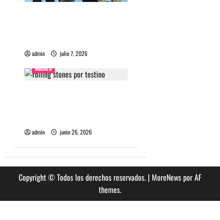
a
Nuevo single de la banda
coreana Silica Gel llamado
s
Molecular Gastronomy
admin
julio 7, 2026
Musica
The Rolling Stones estrenó
nuevo single llamado
Jealous Lover
admin
junio 26, 2026
Copyright © Todos los derechos reservados.
|
MoreNews
por AF
themes.