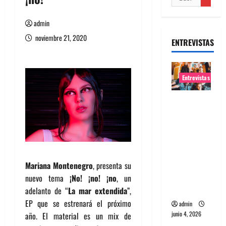
admin
noviembre 21, 2020
ENTREVISTAS
Entrevistas
Entrevista
banda
Evolfo:
Hablándol
e
directame
Mariana Montenegro
, presenta su
nte a tu
nuevo tema
¡No! ¡no! ¡no
, un
espíritu
adelanto de “
La mar extendida
”,
EP que se estrenará el próximo
admin
junio 4, 2026
año. El material es un mix de