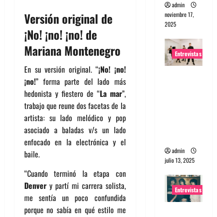
admin
Versión original de
noviembre 17,
2025
¡No! ¡no! ¡no! de
Mariana Montenegro
Entrevistas
En su versión original. “
¡No! ¡no!
Entrevista
¡no!
” forma parte del lado más
a The
hedonista y fiestero de “
La mar
”,
Wants: Su
trabajo que reune dos facetas de la
universo
artista: su lado melódico y pop
distorsion
asociado a baladas v/s un lado
ado
enfocado en la electrónica y el
admin
baile.
julio 13, 2025
“Cuando terminó la etapa con
Denver
y partí mi carrera solista,
Entrevistas
me sentía un poco confundida
porque no sabía en qué estilo me
Entrevista: