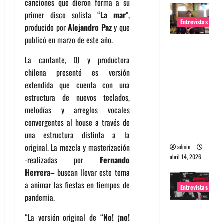
canciones que dieron forma a su
primer disco solista “
La mar
”,
Entrevistas
producido por
Alejandro Paz
y que
publicó en marzo de este año.
Entrevista
Rudy De
La cantante, DJ y productora
Anda:
chilena presentó es versión
Conquista
extendida que cuenta con una
ndo el
estructura de nuevos teclados,
mundo,
melodías y arreglos vocales
una tocata
convergentes al house a través de
a la vez
una estructura distinta a la
original. La mezcla y masterización
admin
abril 14, 2026
-realizadas por
Fernando
Herrera
– buscan llevar este tema
a animar las fiestas en tiempos de
Entrevistas
pandemia.
Entrevista
“La versión original de “
No! ¡no!
a banda