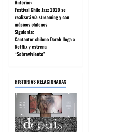
N
Anterior:
Festival Chile Jazz 2020 se
a
realizará vía streaming y con
músicos chilenos
v
Siguiente:
e
Cantautor chileno Darek llega a
Netflix y estrena
g
“Sobreviviente”
a
c
HISTORIAS RELACIONADAS
i
ó
n
d