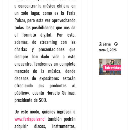
a concentrar la música chilena en
portugues
un solo lugar, como es la Feria
a
Pulsar, pero esta vez aprovechando
Maquina:
todas las posibilidades que nos da
Directo y
el formato digital. Por esto,
visceral
además, de streaming con las
admin
charlas y presentaciones que
enero 2, 2026
siempre han dado vida a este
encuentro. Tendremos un completo
Entrevistas
mercado de la música, donde
decenas de expositores estarán
Entrevista
ofreciendo sus productos al
a la banda
público», cuenta Horacio Salinas,
japonesa
presidente de SCD.
Zoobombs
: Una
De este modo, quienes ingresen a
energía
www.feriapulsar.cl
también podrán
salvaje
adquirir discos, instrumentos,