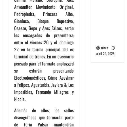
banda
Anwandter, Movimiento Original,
PCR, No
Pedropiedra, Princesa Alba,
Wave y Art
Gianluca, Bloque Depresivo,
punk de
Ceaese, Gepe y Ases Falsos, serán
Corea del
los encargados de presentarse
Sur
entre el viernes 20 y el domingo
admin
22 en la tarima principal del ex
abril 29, 2025
terminal de trenes. En un escenario
pensado para el formato unplugged
se estarán presentando
Electrodomésticos, Cómo Asesinar
a Felipes, Aguaturbia, Javiera & Los
Imposibles, Fernando Milagros y
Nicole.
Además de ellos, los sellos
discográficos que formarán parte
de Feria Pulsar mantendrán