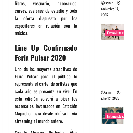
libros, vestuario, accesorios,
admin
noviembre 17,
cursos, sesiones de estudio y toda
2025
la oferta dispuesta por los
expositores en relación con la
música.
Entrevistas
Line Up Confirmado
Entrevista
a The
Feria Pulsar 2020
Wants: Su
universo
Uno de los mayores atractivos de
distorsion
Feria Pulsar para el público lo
ado
representa el cartel de artistas que
cada año se presenta en vivo. En
admin
esta edición volverá a pisar los
julio 13, 2025
escenarios levantados en Estación
Mapocho, para desde ahí salir vía
Entrevistas
streaming al mundo entero.
Entrevista:
Camila Moreno, Drefquila, Álex