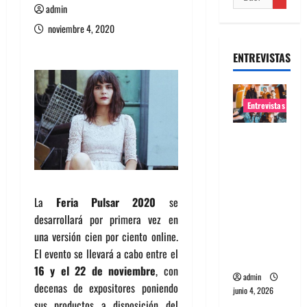
admin
noviembre 4, 2020
ENTREVISTAS
Entrevistas
Entrevista
banda
Evolfo:
Hablándol
La
Feria Pulsar 2020
se
e
desarrollará por primera vez en
directame
una versión cien por ciento online.
nte a tu
El evento se llevará a cabo entre el
espíritu
16 y el 22 de noviembre
, con
admin
decenas de expositores poniendo
junio 4, 2026
sus productos a disposición del