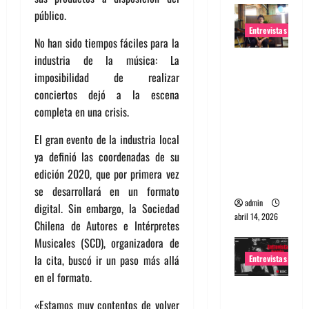
público.
Entrevistas
No han sido tiempos fáciles para la
industria de la música: La
Entrevista
imposibilidad de realizar
Rudy De
conciertos dejó a la escena
Anda:
completa en una crisis.
Conquista
ndo el
El gran evento de la industria local
mundo,
ya definió las coordenadas de su
una tocata
edición 2020, que por primera vez
a la vez
se desarrollará en un formato
admin
digital. Sin embargo, la Sociedad
abril 14, 2026
Chilena de Autores e Intérpretes
Musicales (SCD), organizadora de
la cita, buscó ir un paso más allá
Entrevistas
en el formato.
Entrevista
«Estamos muy contentos de volver
a banda