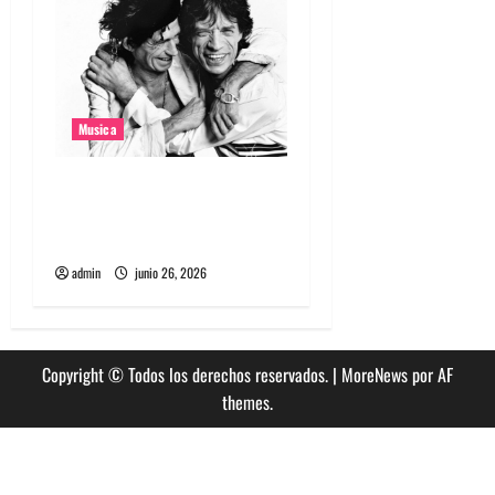
Musica
The Rolling Stones estrenó
nuevo single llamado
Jealous Lover
admin
junio 26, 2026
Copyright © Todos los derechos reservados.
|
MoreNews
por AF
themes.