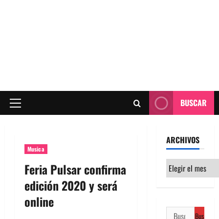
BUSCAR
Menú
principal
ARCHIVOS
Musica
Archivos
Feria Pulsar confirma
edición 2020 y será
online
Buscar: