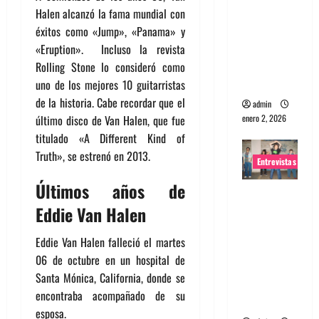
portugues
Halen alcanzó la fama mundial con
a
éxitos como «Jump», «Panama» y
Maquina:
«Eruption». Incluso la revista
Directo y
Rolling Stone lo consideró como
visceral
uno de los mejores 10 guitarristas
de la historia. Cabe recordar que el
admin
enero 2, 2026
último disco de Van Halen, que fue
titulado «A Different Kind of
Truth», se estrenó en 2013.
Entrevistas
Últimos años de
Entrevista
Eddie Van Halen
a la banda
japonesa
Eddie Van Halen falleció el martes
Zoobombs
06 de octubre en un hospital de
: Una
Santa Mónica, California, donde se
energía
encontraba acompañado de su
salvaje
esposa.