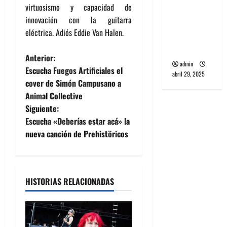
virtuosismo y capacidad de
Wave y Art
innovación con la guitarra
punk de
eléctrica. Adiós Eddie Van Halen.
Corea del
Sur
N
Anterior:
admin
Escucha Fuegos Artificiales el
abril 29, 2025
a
cover de Simón Campusano a
Animal Collective
v
Siguiente:
e
Escucha «Deberías estar acá» la
nueva canción de Prehistöricos
g
a
HISTORIAS RELACIONADAS
c
i