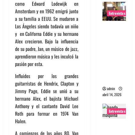
como Edward Lodewijk en
Amsterdam y en 1962 emigró junto
Entrevistas
a su familia a EEUU. Se mudaron a
Los Ángeles siendo todavía un niño
Entrevista
y en Californa Eddie y su hermano
Rudy De
Alex crecieron. Bajo la influencia
Anda:
de su padre, Jan, un músico de jazz,
Conquista
aprendieron música y les inculcó la
ndo el
pasión por esta.
mundo,
una tocata
Influidos por los grandes
a la vez
guitarristas de Hendrix, Clapton y
admin
Jimmy Page, Eddie se unió a su
abril 14, 2026
hermano Alex, el bajista Michael
Anthony y el cantante David Lee
Entrevistas
Roth para formar en 1974 Van
Halen.
Entrevista
a banda
A comienzos de los años 80, Van