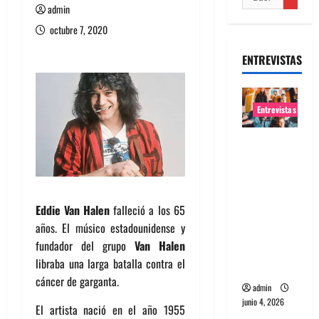
admin
octubre 7, 2020
ENTREVISTAS
Entrevistas
Entrevista
banda
Evolfo:
Hablándol
Eddie Van Halen
falleció a los 65
e
años. El músico estadounidense y
directame
fundador del grupo
Van Halen
nte a tu
libraba una larga batalla contra el
espíritu
cáncer de garganta.
admin
junio 4, 2026
El artista nació en el año 1955