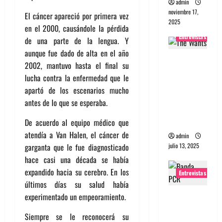
admin
noviembre 17,
El cáncer apareció por primera vez
2025
en el 2000, causándole la pérdida
Entrevistas
de una parte de la lengua. Y
aunque fue dado de alta en el año
Entrevista
2002, mantuvo hasta el final su
a The
lucha contra la enfermedad que le
Wants: Su
apartó de los escenarios mucho
universo
antes de lo que se esperaba.
distorsion
ado
De acuerdo al equipo médico que
atendía a Van Halen, el cáncer de
admin
julio 13, 2025
garganta que le fue diagnosticado
hace casi una década se había
expandido hacia su cerebro. En los
Entrevistas
últimos días su salud había
Entrevista:
experimentado un empeoramiento.
banda
Siempre se le reconocerá su
PCR, No