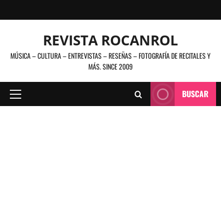
Saltar
al
contenido
REVISTA ROCANROL
MÚSICA – CULTURA – ENTREVISTAS – RESEÑAS – FOTOGRAFÍA DE RECITALES Y
MÁS. SINCE 2009
BUSCAR
Menú
principal