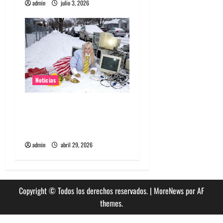
admin
julio 3, 2026
s
Noticias
Grimes lanzará nuevo disco
este 2026 llamado Psy
Opera
admin
abril 29, 2026
Copyright © Todos los derechos reservados.
|
MoreNews
por AF
themes.