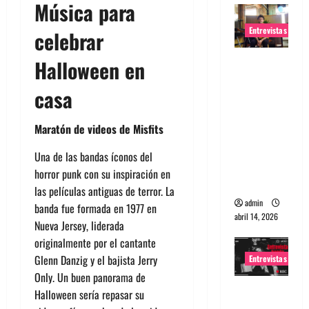
Música para
Entrevistas
celebrar
Entrevista
Halloween en
Rudy De
casa
Anda:
Conquista
Maratón de videos de Misfits
ndo el
mundo,
Una de las bandas íconos del
una tocata
horror punk con su inspiración en
a la vez
las películas antiguas de terror. La
admin
banda fue formada en 1977 en
abril 14, 2026
Nueva Jersey, liderada
originalmente por el cantante
Glenn Danzig y el bajista Jerry
Entrevistas
Only. Un buen panorama de
Entrevista
Halloween sería repasar su
a banda