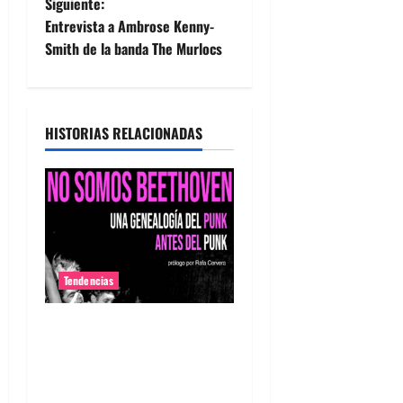
Siguiente:
e
Entrevista a Ambrose Kenny-
Smith de la banda The Murlocs
g
a
HISTORIAS RELACIONADAS
c
i
ó
n
Tendencias
d
Capítulo “What a Way to
e
Die!”: las mujeres del
e
garage sesentero del nuevo
libro de Emilio Ramón