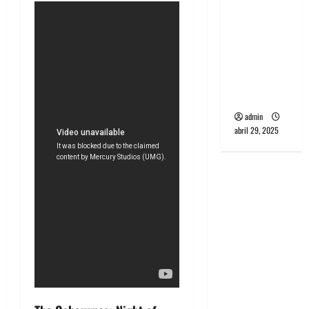
banda
PCR, No
Wave y Art
punk de
Corea del
Sur
admin
abril 29, 2025