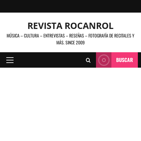
Saltar
al
contenido
REVISTA ROCANROL
MÚSICA – CULTURA – ENTREVISTAS – RESEÑAS – FOTOGRAFÍA DE RECITALES Y
MÁS. SINCE 2009
BUSCAR
Menú
principal