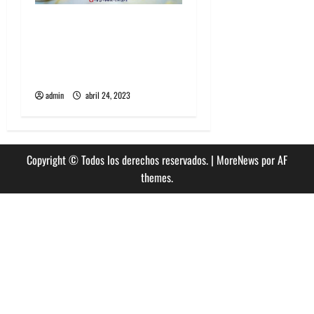
Reseña sobre Musical «My
mother” que se estrenará
vía streaming el 9 y el 15 de
mayo
admin
abril 24, 2023
Copyright © Todos los derechos reservados.
|
MoreNews
por AF
themes.