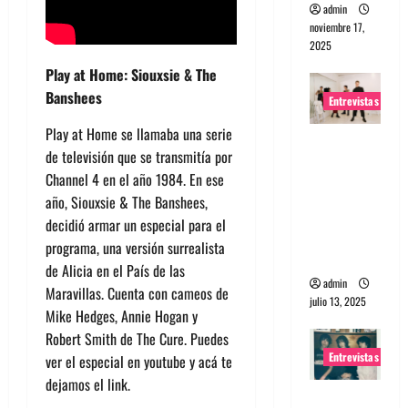
admin
noviembre 17,
2025
Play at Home: Siouxsie & The
Banshees
Entrevistas
Play at Home se llamaba una serie
Entrevista
de televisión que se transmitía por
a The
Channel 4 en el año 1984. En ese
Wants: Su
año, Siouxsie & The Banshees,
universo
decidió armar un especial para el
distorsion
programa, una versión surrealista
ado
de Alicia en el País de las
admin
Maravillas. Cuenta con cameos de
julio 13, 2025
Mike Hedges, Annie Hogan y
Robert Smith de The Cure. Puedes
Entrevistas
ver el especial en youtube y acá te
dejamos el link.
Entrevista: