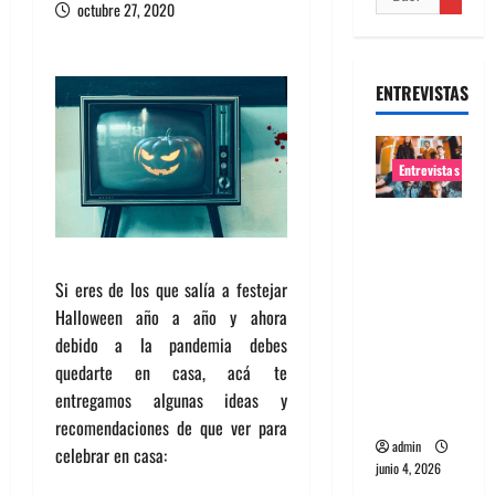
octubre 27, 2020
ENTREVISTAS
Entrevistas
Entrevista
banda
Evolfo:
Si eres de los que salía a festejar
Hablándol
Halloween año a año y ahora
e
debido a la pandemia debes
directame
quedarte en casa, acá te
nte a tu
entregamos algunas ideas y
espíritu
recomendaciones de que ver para
admin
celebrar en casa:
junio 4, 2026