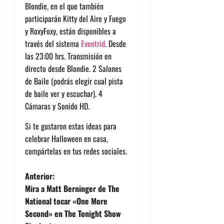
Blondie, en el que también
participarán Kitty del Aire y Fuego
y RoxyFoxy, están disponibles a
través del sistema
Eventrid
. Desde
las 23:00 hrs. Transmisión en
directo desde Blondie. 2 Salones
de Baile (podrás elegir cual pista
de baile ver y escuchar). 4
Cámaras y Sonido HD.
Si te gustaron estas ideas para
celebrar Halloween en casa,
compártelas en tus redes sociales.
N
Anterior:
Mira a Matt Berninger de The
a
National tocar «One More
Second» en The Tonight Show
v