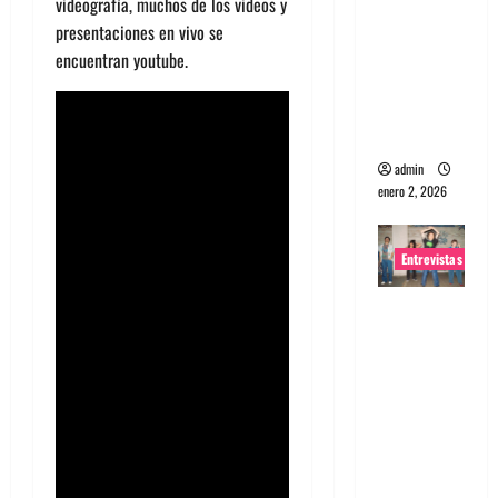
videografía, muchos de los videos y
portugues
presentaciones en vivo se
a
encuentran youtube.
Maquina:
Directo y
visceral
admin
enero 2, 2026
Entrevistas
Entrevista
a la banda
japonesa
Zoobombs
: Una
energía
salvaje