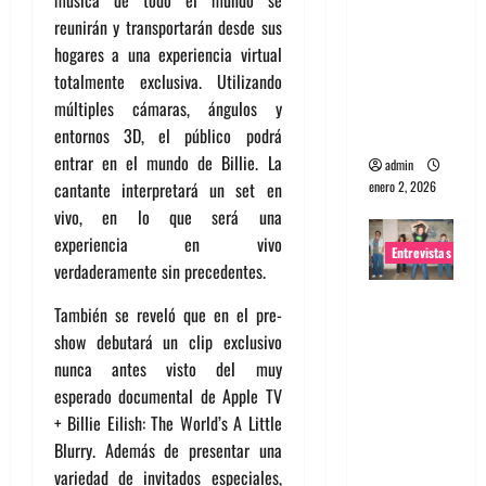
portugues
reunirán y transportarán desde sus
a
hogares a una experiencia virtual
Maquina:
totalmente exclusiva. Utilizando
Directo y
múltiples cámaras, ángulos y
visceral
entornos 3D, el público podrá
entrar en el mundo de Billie. La
admin
cantante interpretará un set en
enero 2, 2026
vivo, en lo que será una
experiencia en vivo
Entrevistas
verdaderamente sin precedentes.
Entrevista
También se reveló que en el pre-
a la banda
show debutará un clip exclusivo
japonesa
nunca antes visto del muy
Zoobombs
esperado documental de Apple TV
: Una
+ Billie Eilish: The World’s A Little
energía
Blurry. Además de presentar una
salvaje
variedad de invitados especiales,