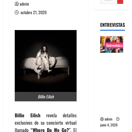
admin
octubre 21, 2020
ENTREVISTAS
Entrevistas
Entrevista
banda
Evolfo:
Hablándol
e
directame
Billie Eilish
nte a tu
espíritu
Billie Eilish
revela detalles
admin
exclusivos de su concierto virtual
junio 4, 2026
llamado
“Where Do We Go?
”. El