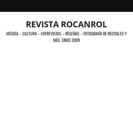
Saltar
al
contenido
REVISTA ROCANROL
MÚSICA – CULTURA – ENTREVISTAS – RESEÑAS – FOTOGRAFÍA DE RECITALES Y
MÁS. SINCE 2009