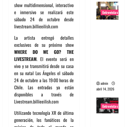
show multidimensional, interactivo
e inmersivo se realizará este
Entrevistas
sábado 24 de octubre desde
Entrevista
livestream.billieeilish.com
Rudy De
La artista entregó detalles
Anda:
exclusivos de su próximo show
Conquista
WHERE DO WE GO? THE
ndo el
LIVESTREAM
. El evento será en
mundo,
vivo y se transmitirá desde su casa
una tocata
en su natal Los Ángeles el sábado
a la vez
24 de octubre a las 19:00 horas de
admin
Chile. Las entradas ya están
abril 14, 2026
disponibles a través de
Livestream.billieeilish.com
Entrevistas
Utilizando tecnología XR de última
Entrevista
generación, los fanáticos de la
a banda
música de todo el mundo se