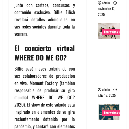
admin
junto con sorteos, concursos y
noviembre 17,
contenido exclusivo. Billie Eilish
2025
revelará detalles adicionales en
sus redes sociales durante toda la
Entrevistas
semana.
Entrevista
El concierto virtual
a The
WHERE DO WE GO?
Wants: Su
universo
Billie pasó meses trabajando con
distorsion
sus colaboradores de producción
ado
en vivo, Moment Factory (también
responsable de producir su gira
admin
julio 13, 2025
mundial WHERE DO WE GO?
2020). El show de este sábado está
inspirado en elementos de su gira
Entrevistas
recientemente detenida por la
pandemia, y contará con elementos
Entrevista: