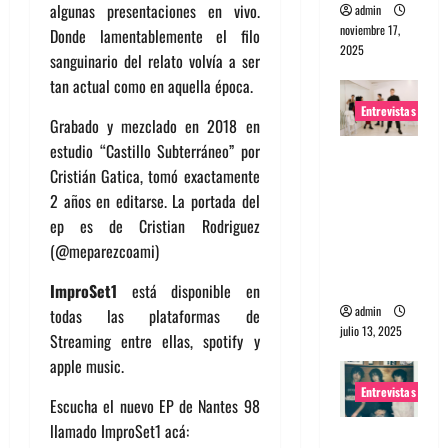
algunas presentaciones en vivo.
admin
noviembre 17,
Donde lamentablemente el filo
2025
sanguinario del relato volvía a ser
tan actual como en aquella época.
Entrevistas
Grabado y mezclado en 2018 en
estudio “Castillo Subterráneo” por
Entrevista
Cristián Gatica, tomó exactamente
a The
2 años en editarse. La portada del
Wants: Su
ep es de Cristian Rodriguez
universo
(@meparezcoami)
distorsion
ado
ImproSet1
está disponible en
admin
todas las plataformas de
julio 13, 2025
Streaming entre ellas, spotify y
apple music.
Entrevistas
Escucha el nuevo EP de Nantes 98
llamado ImproSet1 acá:
Entrevista: