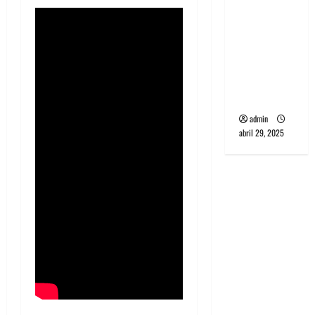
banda
PCR, No
Wave y Art
punk de
Corea del
Sur
admin
abril 29, 2025