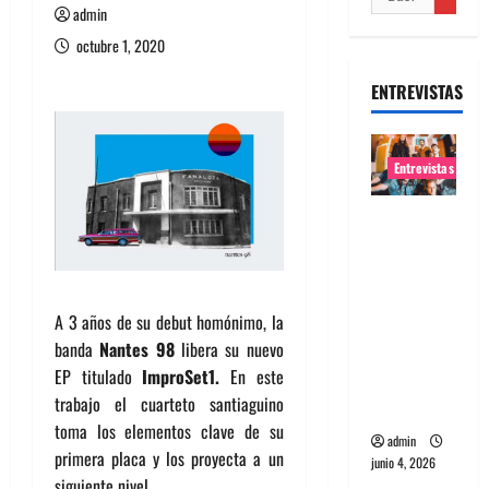
admin
octubre 1, 2020
ENTREVISTAS
Entrevistas
Entrevista
banda
Evolfo:
Hablándol
A 3 años de su debut homónimo, la
e
banda
Nantes 98
libera su nuevo
directame
EP titulado
ImproSet1.
En este
nte a tu
trabajo el cuarteto santiaguino
espíritu
toma los elementos clave de su
admin
primera placa y los proyecta a un
junio 4, 2026
siguiente nivel.