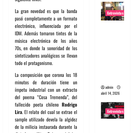
La gran novedad es que la banda
Entrevistas
pasó completamente a un formato
electrónico, influenciada por el
Entrevista
IDM. Además tomaron tintes de la
Rudy De
música electrónica de los años
Anda:
70s, en donde la sonoridad de los
Conquista
sintetizadores analógicos se llevan
ndo el
todo el protagonismo.
mundo,
una tocata
La composición que corona los 18
a la vez
minutos de duración tiene un
admin
ímpetu industrial con un extracto
abril 14, 2026
del poema “Cosa Tremenda”, del
fallecido poeta chileno
Rodrigo
Lira
. El relato del cual se extrae el
Entrevistas
sample utilizado devela la algidez
Entrevista
de la milicia instaurada durante la
a banda