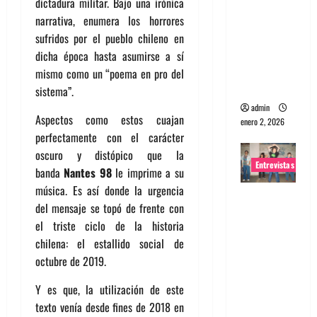
dictadura militar. Bajo una irónica
portugues
narrativa, enumera los horrores
a
sufridos por el pueblo chileno en
Maquina:
dicha época hasta asumirse a sí
Directo y
mismo como un “poema en pro del
visceral
sistema”.
admin
Aspectos como estos cuajan
enero 2, 2026
perfectamente con el carácter
oscuro y distópico que la
Entrevistas
banda
Nantes 98
le imprime a su
música. Es así donde la urgencia
Entrevista
del mensaje se topó de frente con
a la banda
el triste ciclo de la historia
japonesa
chilena: el estallido social de
Zoobombs
octubre de 2019.
: Una
energía
Y es que, la utilización de este
salvaje
texto venía desde fines de 2018 en