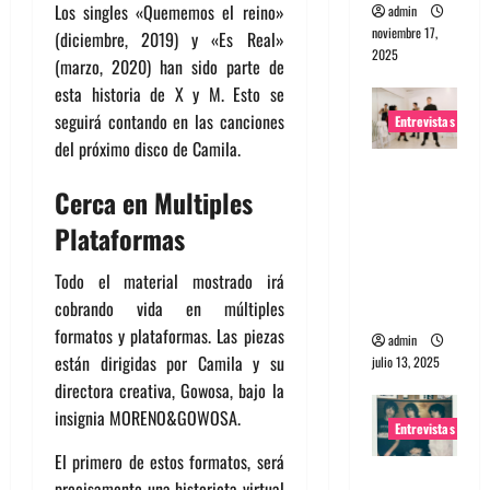
Los singles «Quememos el reino»
admin
noviembre 17,
(diciembre, 2019) y «Es Real»
2025
(marzo, 2020) han sido parte de
esta historia de X y M. Esto se
seguirá contando en las canciones
Entrevistas
del próximo disco de Camila.
Entrevista
Cerca en Multiples
a The
Wants: Su
Plataformas
universo
distorsion
Todo el material mostrado irá
ado
cobrando vida en múltiples
formatos y plataformas. Las piezas
admin
están dirigidas por Camila y su
julio 13, 2025
directora creativa, Gowosa, bajo la
insignia MORENO&GOWOSA.
Entrevistas
El primero de estos formatos, será
Entrevista:
precisamente una historieta virtual