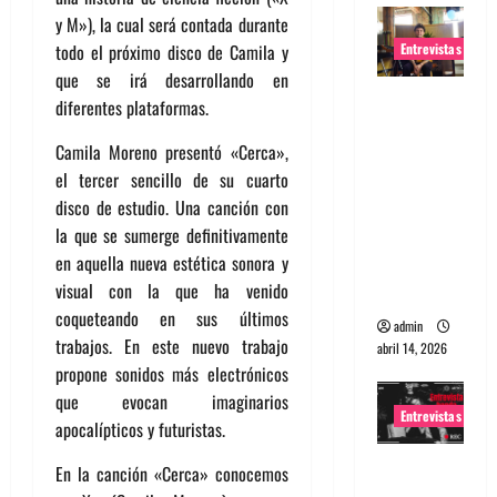
y M»), la cual será contada durante
Entrevistas
todo el próximo disco de Camila y
que se irá desarrollando en
Entrevista
diferentes plataformas.
Rudy De
Camila Moreno presentó «Cerca»,
Anda:
el tercer sencillo de su cuarto
Conquista
disco de estudio. Una canción con
ndo el
la que se sumerge definitivamente
mundo,
en aquella nueva estética sonora y
una tocata
visual con la que ha venido
a la vez
coqueteando en sus últimos
admin
trabajos. En este nuevo trabajo
abril 14, 2026
propone sonidos más electrónicos
que evocan imaginarios
Entrevistas
apocalípticos y futuristas.
Entrevista
En la canción «Cerca» conocemos
a banda