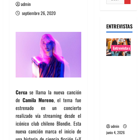
admin
septiembre 26, 2020
ENTREVISTAS
Entrevistas
Entrevista
banda
Evolfo:
Hablándol
Cerca
se llama la nueva canción
e
de
Camila Moreno
, el tema fue
directame
estrenado en un concierto
nte a tu
realizado vía streaming desde el
espíritu
icónico club chileno Blondie. Esta
admin
nueva canción marca el inicio de
junio 4, 2026
una historia de ciencia ficción («X