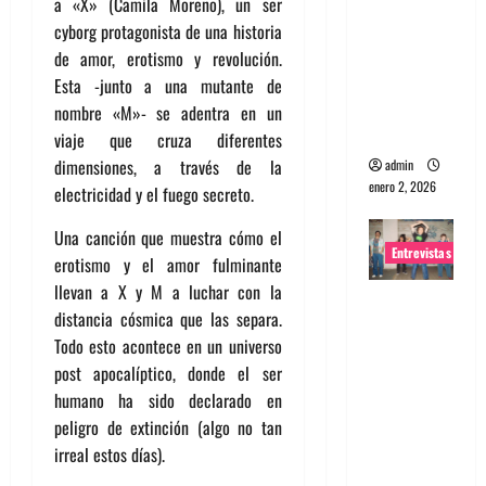
a «X» (Camila Moreno), un ser
portugues
cyborg protagonista de una historia
a
de amor, erotismo y revolución.
Maquina:
Esta -junto a una mutante de
Directo y
nombre «M»- se adentra en un
visceral
viaje que cruza diferentes
dimensiones, a través de la
admin
enero 2, 2026
electricidad y el fuego secreto.
Una canción que muestra cómo el
Entrevistas
erotismo y el amor fulminante
llevan a X y M a luchar con la
Entrevista
distancia cósmica que las separa.
a la banda
Todo esto acontece en un universo
japonesa
post apocalíptico, donde el ser
Zoobombs
humano ha sido declarado en
: Una
peligro de extinción (algo no tan
energía
irreal estos días).
salvaje