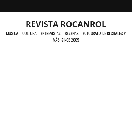
Saltar
al
contenido
REVISTA ROCANROL
MÚSICA – CULTURA – ENTREVISTAS – RESEÑAS – FOTOGRAFÍA DE RECITALES Y
MÁS. SINCE 2009