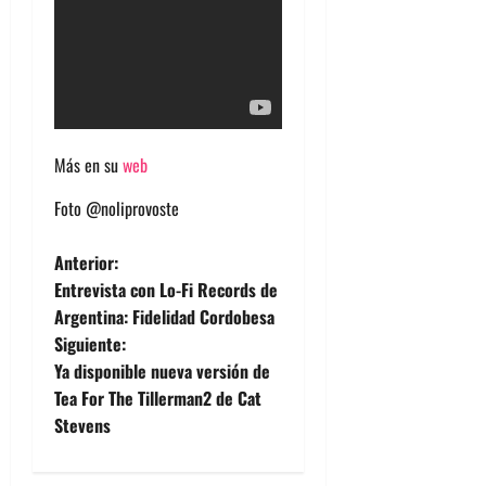
Más en su
web
Foto @noliprovoste
N
Anterior:
Entrevista con Lo-Fi Records de
a
Argentina: Fidelidad Cordobesa
Siguiente:
v
Ya disponible nueva versión de
e
Tea For The Tillerman2 de Cat
Stevens
g